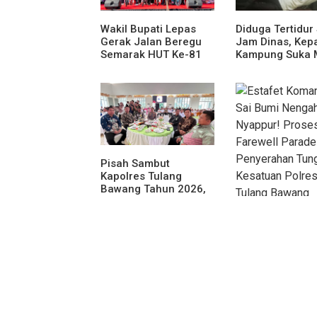
Wakil Bupati Lepas
Diduga Tertidur
Gerak Jalan Beregu
Jam Dinas, Kep
Semarak HUT Ke-81
Kampung Suka 
Kemerdekaan RI
Jadi Sorotan A
Media
Pisah Sambut
Kapolres Tulang
Bawang Tahun 2026,
Perkuat Sinergitas
Forkopimda untuk
Menjaga Stabilitas
Daerah
Estafet Komand
Sai Bumi Nenga
Nyappur! Proses
Farewell Parad
Penyerahan Tun
Kesatuan Polre