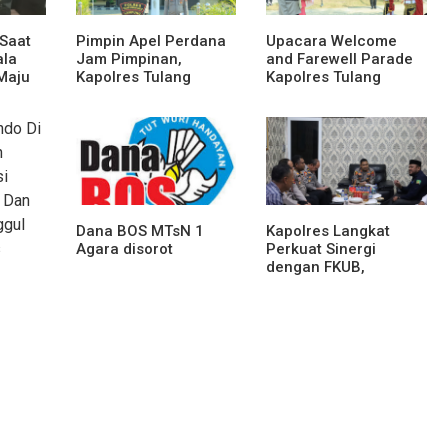
 Saat
Pimpin Apel Perdana
Upacara Welcome
ala
Jam Pimpinan,
and Farewell Parade
Maju
Kapolres Tulang
Kapolres Tulang
wak
Bawang Barat Beri
Bawang Barat
Arahan dan
Berlangsung Khidmat
Penekanan Pada
Personil
Dana BOS MTsN 1
Kapolres Langkat
Agara disorot
Perkuat Sinergi
dengan FKUB,
Kolaborasi Tokoh
Agama Jadi Pilar
Menjaga Kamtibmas
o Di
h
i
e Dan
ggul
s