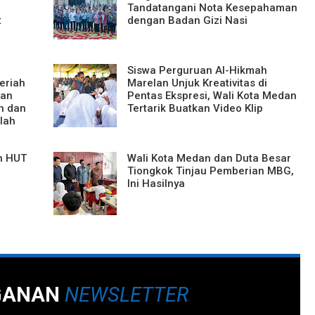
Tandatangani Nota Kesepahaman
t
dengan Badan Gizi Nasi
Siswa Perguruan Al-Hikmah
eriah
Marelan Unjuk Kreativitas di
kan
Pentas Ekspresi, Wali Kota Medan
h dan
Tertarik Buatkan Video Klip
lah
n HUT
Wali Kota Medan dan Duta Besar
Tiongkok Tinjau Pemberian MBG,
Ini Hasilnya
GANAN
NEWSLETTER