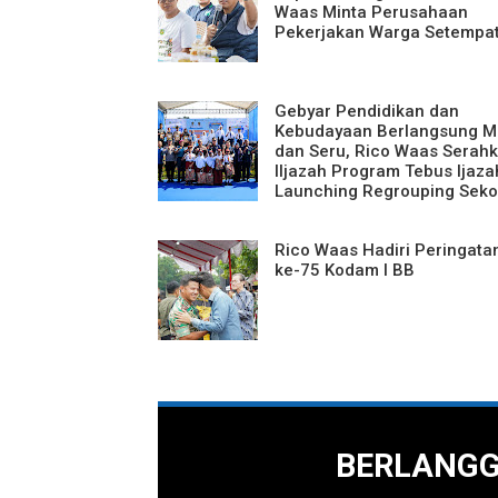
Waas Minta Perusahaan
Pekerjakan Warga Setempa
Gebyar Pendidikan dan
Kebudayaan Berlangsung M
dan Seru, Rico Waas Serah
IIjazah Program Tebus Ijaza
Launching Regrouping Seko
Rico Waas Hadiri Peringata
ke-75 Kodam I BB
BERLANG