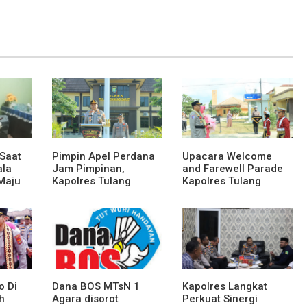
 Saat
Pimpin Apel Perdana
Upacara Welcome
ala
Jam Pimpinan,
and Farewell Parade
Maju
Kapolres Tulang
Kapolres Tulang
wak
Bawang Barat Beri
Bawang Barat
Arahan dan
Berlangsung Khidmat
Penekanan Pada
Personil
o Di
Dana BOS MTsN 1
Kapolres Langkat
h
Agara disorot
Perkuat Sinergi