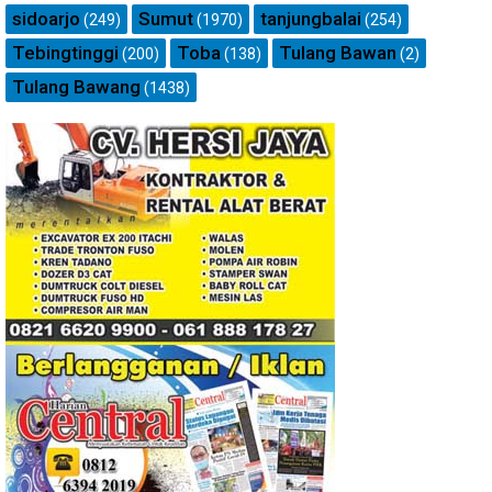
sidoarjo
Sumut
tanjungbalai
(249)
(1970)
(254)
Tebingtinggi
Toba
Tulang Bawan
(200)
(138)
(2)
Tulang Bawang
(1438)