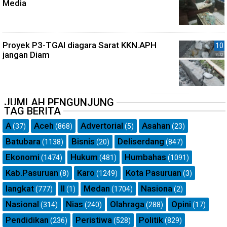
Media
Proyek P3-TGAI diagara Sarat KKN.APH
jangan Diam
JUMLAH PENGUNJUNG
TAG BERITA
A
Aceh
Advertorial
Asahan
(37)
(868)
(5)
(23)
Batubara
Bisnis
Deliserdang
(1138)
(20)
(847)
Ekonomi
Hukum
Humbahas
(1474)
(481)
(1091)
Kab.Pasuruan
Karo
Kota Pasuruan
(8)
(1249)
(3)
langkat
ll
Medan
Nasiona
(777)
(1)
(1704)
(2)
Nasional
Nias
Olahraga
Opini
(314)
(240)
(288)
(17)
Pendidikan
Peristiwa
Politik
(236)
(528)
(829)