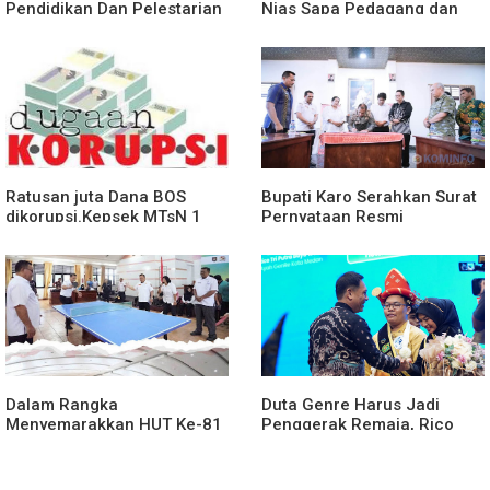
Pendidikan Dan Pelestarian
Nias Sapa Pedagang dan
Lingkungan Dengan
Bagikan Bendera Merah
PemprovSu
Putih
Ratusan juta Dana BOS
Bupati Karo Serahkan Surat
dikorupsi.Kepsek MTsN 1
Pernyataan Resmi
agara.Lakukan klarifikasi
Penyerahan Aset RSUD
Kabanjahe
Dalam Rangka
Duta Genre Harus Jadi
Menyemarakkan HUT Ke-81
Penggerak Remaja, Rico
2026 RI Pemkab Karo
Waas: Jangan Hanya Aktif
Siapkan Rangkaian Kegiatan
Saat Ada Acara