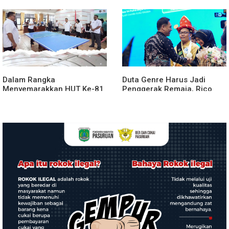
agara.Lakukan klarifikasi
Penyerahan Aset RSUD
Kabanjahe
Dalam Rangka
Duta Genre Harus Jadi
Menyemarakkan HUT Ke-81
Penggerak Remaja, Rico
2026 RI Pemkab Karo
Waas: Jangan Hanya Aktif
Siapkan Rangkaian Kegiatan
Saat Ada Acara