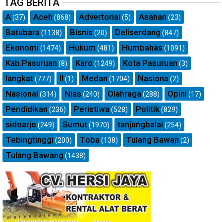
TAG BERITA
A
Aceh
Advertorial
Asahan
(37)
(868)
(5)
(23)
Batubara
Bisnis
Deliserdang
(1138)
(20)
(847)
Ekonomi
Hukum
Humbahas
(1474)
(481)
(1091)
Kab.Pasuruan
Karo
Kota Pasuruan
(8)
(1249)
(3)
langkat
ll
Medan
Nasiona
(777)
(1)
(1704)
(2)
Nasional
Nias
Olahraga
Opini
(314)
(240)
(288)
(17)
Pendidikan
Peristiwa
Politik
(236)
(528)
(829)
sidoarjo
Sumut
tanjungbalai
(249)
(1970)
(254)
Tebingtinggi
Toba
Tulang Bawan
(200)
(138)
(2)
Tulang Bawang
(1438)