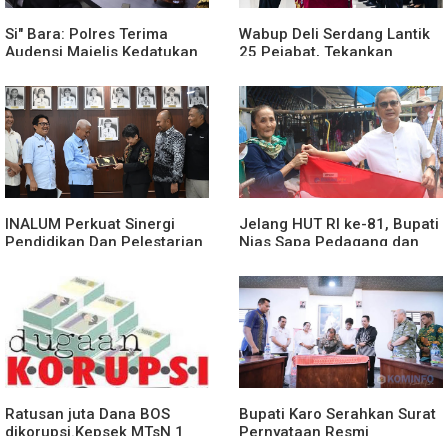
Si" Bara: Polres Terima
Wabup Deli Serdang Lantik
Audensi Majelis Kedatukan
25 Pejabat, Tekankan
Melayu Batubara
Pelayanan Publik yang
Cepat dan Humanis
INALUM Perkuat Sinergi
Jelang HUT RI ke-81, Bupati
Pendidikan Dan Pelestarian
Nias Sapa Pedagang dan
Lingkungan Dengan
Bagikan Bendera Merah
PemprovSu
Putih
Ratusan juta Dana BOS
Bupati Karo Serahkan Surat
dikorupsi.Kepsek MTsN 1
Pernyataan Resmi