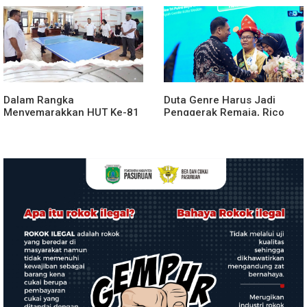
Kabanjahe
Dalam Rangka
Duta Genre Harus Jadi
Menyemarakkan HUT Ke-81
Penggerak Remaja, Rico
2026 RI Pemkab Karo
Waas: Jangan Hanya Aktif
Siapkan Rangkaian Kegiatan
Saat Ada Acara