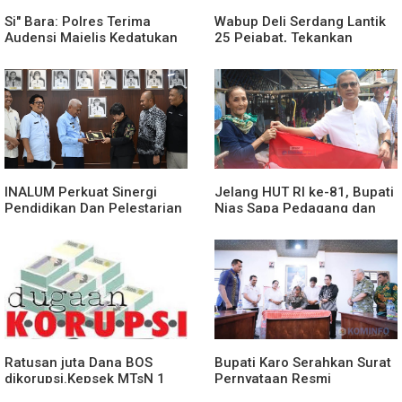
Si" Bara: Polres Terima
Wabup Deli Serdang Lantik
Audensi Majelis Kedatukan
25 Pejabat, Tekankan
Melayu Batubara
Pelayanan Publik yang
Cepat dan Humanis
INALUM Perkuat Sinergi
Jelang HUT RI ke-81, Bupati
Pendidikan Dan Pelestarian
Nias Sapa Pedagang dan
Lingkungan Dengan
Bagikan Bendera Merah
PemprovSu
Putih
Ratusan juta Dana BOS
Bupati Karo Serahkan Surat
dikorupsi.Kepsek MTsN 1
Pernyataan Resmi
agara.Lakukan klarifikasi
Penyerahan Aset RSUD