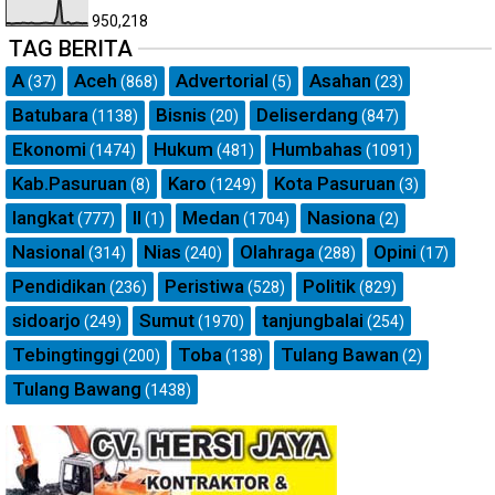
950,218
TAG BERITA
A
Aceh
Advertorial
Asahan
(37)
(868)
(5)
(23)
Batubara
Bisnis
Deliserdang
(1138)
(20)
(847)
Ekonomi
Hukum
Humbahas
(1474)
(481)
(1091)
Kab.Pasuruan
Karo
Kota Pasuruan
(8)
(1249)
(3)
langkat
ll
Medan
Nasiona
(777)
(1)
(1704)
(2)
Nasional
Nias
Olahraga
Opini
(314)
(240)
(288)
(17)
Pendidikan
Peristiwa
Politik
(236)
(528)
(829)
sidoarjo
Sumut
tanjungbalai
(249)
(1970)
(254)
Tebingtinggi
Toba
Tulang Bawan
(200)
(138)
(2)
Tulang Bawang
(1438)