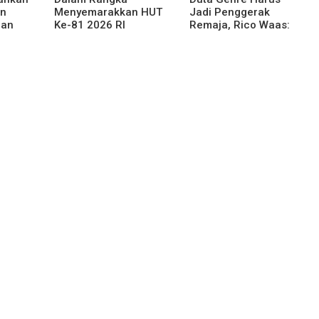
an
Menyemarakkan HUT
Jadi Penggerak
han
Ke-81 2026 RI
Remaja, Rico Waas:
njahe
Pemkab Karo Siapkan
Jangan Hanya Aktif
Rangkaian Kegiatan
Saat Ada Acara