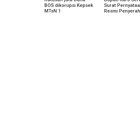
BOS dikorupsi.Kepsek
Surat Pernyata
MTsN 1
Resmi Penyera
agara.Lakukan
Aset RSUD Kaba
klarifikasi