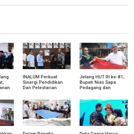
dang
INALUM Perkuat
Jelang HUT RI ke-81,
t,
Sinergi Pendidikan
Bupati Nias Sapa
anan
Dan Pelestarian
Pedagang dan
at dan
Lingkungan Dengan
Bagikan Bendera
PemprovSu
Merah Putih
rahkan
Dalam Rangka
Duta Genre Harus