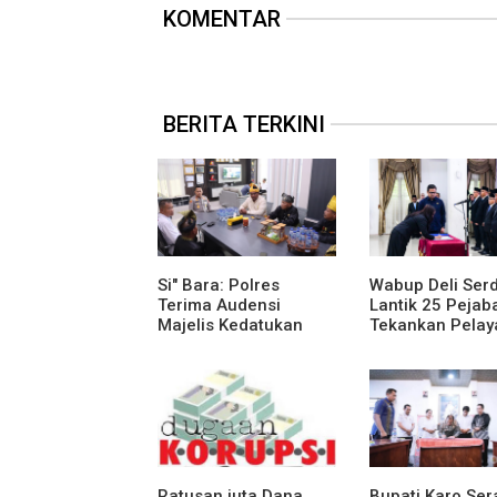
KOMENTAR
BERITA TERKINI
Si" Bara: Polres
Wabup Deli Ser
Terima Audensi
Lantik 25 Pejaba
Majelis Kedatukan
Tekankan Pelay
Melayu Batubara
Publik yang Cep
Humanis
Ratusan juta Dana
Bupati Karo Se