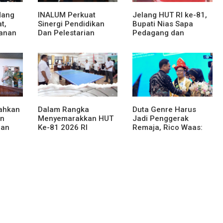
dang
INALUM Perkuat
Jelang HUT RI ke-81,
t,
Sinergi Pendidikan
Bupati Nias Sapa
anan
Dan Pelestarian
Pedagang dan
at dan
Lingkungan Dengan
Bagikan Bendera
PemprovSu
Merah Putih
rahkan
Dalam Rangka
Duta Genre Harus
an
Menyemarakkan HUT
Jadi Penggerak
han
Ke-81 2026 RI
Remaja, Rico Waas:
njahe
Pemkab Karo Siapkan
Jangan Hanya Aktif
Rangkaian Kegiatan
Saat Ada Acara