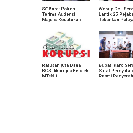
Si" Bara: Polres
Wabup Deli Ser
Terima Audensi
Lantik 25 Pejaba
Majelis Kedatukan
Tekankan Pelay
Melayu Batubara
Publik yang Cep
Humanis
Ratusan juta Dana
Bupati Karo Se
BOS dikorupsi.Kepsek
Surat Pernyata
MTsN 1
Resmi Penyera
agara.Lakukan
Aset RSUD Kaba
klarifikasi