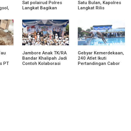
Sat polairud Polres
Satu Bulan, Kapolres
gsol,
Langkat Bagikan
Langkat Rilis
Bendera Merah Putih
Pengungkapan Kasus
kepada Nelayan
Narkotika, Tindak
Pidana Kriminal, dan
ses
Kekerasan Seksual
an dan
terhadap Anak
fau
Jambore Anak TK/RA
Gebyar Kemerdekaan,
Bandar Khalipah Jadi
240 Atlet Ikuti
s PT
Contoh Kolaborasi
Pertandingan Cabor
tera,
Desa
Renang
naman
ak