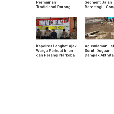
Permainan
Segment Jalan
Tradisional Dorong
Berastagi - Gon
Anak Kenali Budaya
Pemerintah
dan Kurangi
Kabupaten Karo
Ketergantungan
Tingkatkan
Gadget
Kenyamanan Ak
Wisata, Pertani
Perekonomian
Kapolres Langkat Ajak
Agusniaman La
Warga Perkuat Iman
Soroti Dugaan
dan Perangi Narkoba
Dampak Aktivita
Lewat Safari Jumat
Nias Agro Sejah
Curhat
Rumah dan Ta
Warga Terdamp