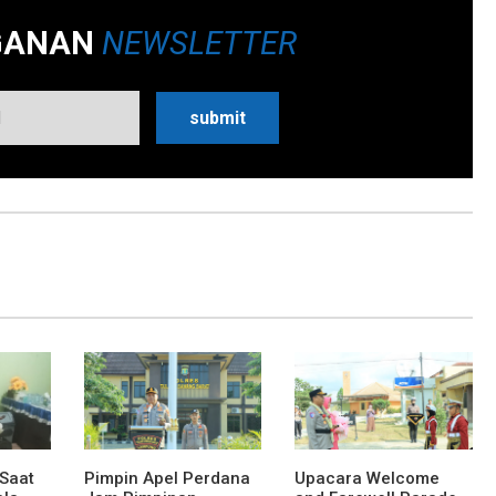
GANAN
NEWSLETTER
 Saat
Pimpin Apel Perdana
Upacara Welcome