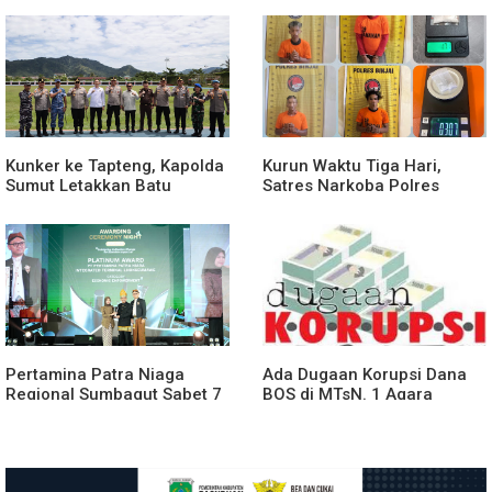
Rasulullah
Kunker ke Tapteng, Kapolda
Kurun Waktu Tiga Hari,
Sumut Letakkan Batu
Satres Narkoba Polres
Pertama Pembangunan
Binjai Tangkap Lima
Rusun Polres Tapanuli
Terduga Bandar Narkoba
Tengah
Pertamina Patra Niaga
Ada Dugaan Korupsi Dana
Regional Sumbagut Sabet 7
BOS di MTsN. 1 Agara
Penghargaan ISRA 2026,
Rp349.400.000, Kemenag
Komitmen Nyata Kontribusi
BUNGKAM
untuk Masyarakat