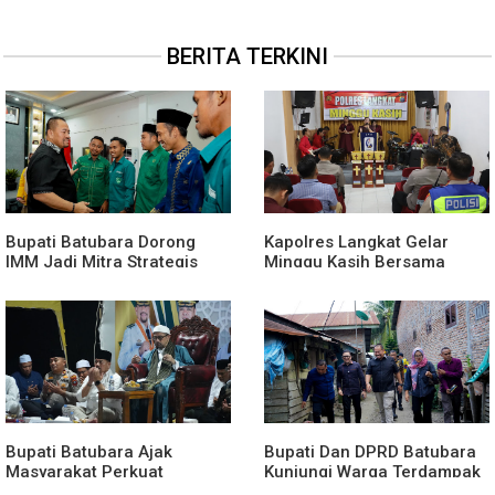
BERITA TERKINI
Bupati Batubara Dorong
Kapolres Langkat Gelar
IMM Jadi Mitra Strategis
Minggu Kasih Bersama
Membangun Generasi Muda
Jemaat GPdi Lembah Pujian
Bupati Batubara Ajak
Bupati Dan DPRD Batubara
Masyarakat Perkuat
Kunjungi Warga Terdampak
Kecintaan kepada
Musibah Didesa Petatal