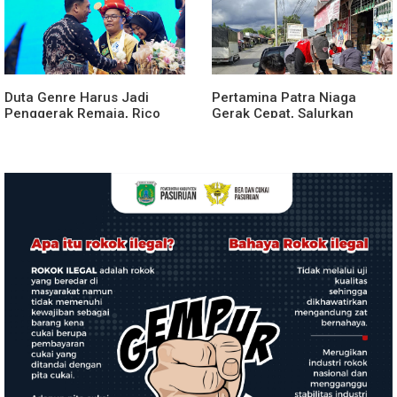
Duta Genre Harus Jadi
Pertamina Patra Niaga
Penggerak Remaja, Rico
Gerak Cepat, Salurkan
Waas: Jangan Hanya Aktif
Bantuan Masyarakat
Saat Ada Acara
Terdampak Bencana Banjir
di Sumatera Barat