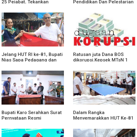
25 Pejabat, Tekankan
Pendidikan Dan Pelestarian
Pelayanan Publik yang
Lingkungan Dengan
Cepat dan Humanis
PemprovSu
Jelang HUT RI ke-81, Bupati
Ratusan juta Dana BOS
Nias Sapa Pedagang dan
dikorupsi.Kepsek MTsN 1
Bagikan Bendera Merah
agara.Lakukan klarifikasi
Putih
Bupati Karo Serahkan Surat
Dalam Rangka
Pernyataan Resmi
Menyemarakkan HUT Ke-81
Penyerahan Aset RSUD
2026 RI Pemkab Karo
Kabanjahe
Siapkan Rangkaian Kegiatan