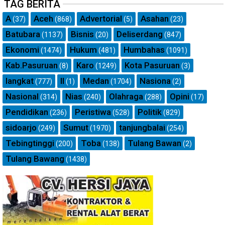
TAG BERITA
A
Aceh
Advertorial
Asahan
(37)
(868)
(5)
(23)
Batubara
Bisnis
Deliserdang
(1137)
(20)
(847)
Ekonomi
Hukum
Humbahas
(1474)
(481)
(1091)
Kab.Pasuruan
Karo
Kota Pasuruan
(8)
(1249)
(3)
langkat
ll
Medan
Nasiona
(777)
(1)
(1704)
(2)
Nasional
Nias
Olahraga
Opini
(314)
(240)
(288)
(17)
Pendidikan
Peristiwa
Politik
(236)
(528)
(829)
sidoarjo
Sumut
tanjungbalai
(249)
(1970)
(254)
Tebingtinggi
Toba
Tulang Bawan
(200)
(138)
(2)
Tulang Bawang
(1438)