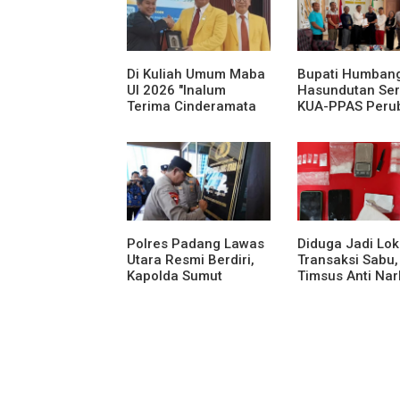
Di Kuliah Umum Maba
Bupati Humban
UI 2026 "Inalum
Hasundutan Se
Terima Cinderamata
KUA-PPAS Peru
APBD Tahun
Anggaran 2026.
Polres Padang Lawas
Diduga Jadi Lok
Utara Resmi Berdiri,
Transaksi Sabu,
Kapolda Sumut
Timsus Anti Na
Tekankan Pelayanan
Polres Asahan
Humanis dan
Amankan Seora
Penambahan
Pria dengan Ba
Personel
Bukti 63,67 Gr
Sabu