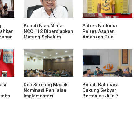
g
Bupati Nias Minta
Satres Narkoba
rahkan
NCC 112 Dipersiapkan
Polres Asahan
bahan
Matang Sebelum
Amankan Pria
Launching
Tersangka Pelaku
Pengedar Dugaan
Sabu, Sita 19,60 Gram
Barang Bukti
asi
Deli Serdang Masuk
Bupati Batubara
Nominasi Penilaian
Dukung Gebyar
rkoba
Implementasi
Bertanjak Jilid 7
Program 3 Juta
Tahun 2026
ng
Rumah Regional
rang
Sumatera
am