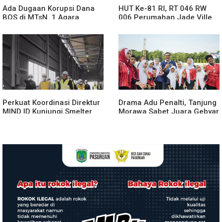
Ada Dugaan Korupsi Dana
HUT Ke-81 RI, RT 046 RW
BOS di MTsN. 1 Agara
006 Perumahan Jade Ville
Rp349.400.000, Kemenag
Desa Sidokepung Sidoarjo
BUNGKAM
Gelar Talkshow & Cek
Kesehatan Gratis.
Perkuat Koordinasi Direktur
Drama Adu Penalti, Tanjung
MIND ID Kunjungi Smelter
Morawa Sabet Juara Gebyar
INALUM
Olahraga Deli Serdang