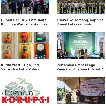
Bupati Dan DPRD Batubara
Kunker ke Tapteng, Kapolda
Kunjungi Warga Terdampak
Sumut Letakkan Batu
Musibah Didesa Petatal
Pertama Pembangunan
Rusun Polres Tapanuli
Tengah
Kurun Waktu Tiga Hari,
Pertamina Patra Niaga
Satres Narkoba Polres
Regional Sumbagut Sabet 7
Binjai Tangkap Lima
Penghargaan ISRA 2026,
Terduga Bandar Narkoba
Komitmen Nyata Kontribusi
untuk Masyarakat