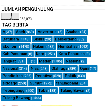
JUMLAH PENGUNJUNG
953,073
TAG BERITA
A
Aceh
Advertorial
Asahan
(37)
(869)
(5)
(24)
Batubara
Bisnis
Deliserdang
(1143)
(20)
(852)
Ekonomi
Hukum
Humbahas
(1478)
(482)
(1092)
Kab.Pasuruan
Karo
Kota Pasuruan
(8)
(1251)
(3)
langkat
ll
Medan
Nasiona
(781)
(1)
(1706)
(2)
Nasional
Nias
Olahraga
Opini
(314)
(243)
(289)
(17)
Pendidikan
Peristiwa
Politik
(236)
(528)
(830)
sidoarjo
Sumut
tanjungbalai
(250)
(1972)
(254)
Tebingtinggi
Toba
Tulang Bawan
(200)
(138)
(2)
Tulang Bawang
(1446)