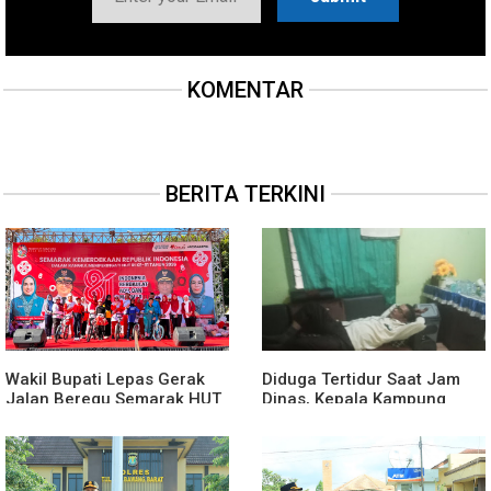
KOMENTAR
BERITA TERKINI
Wakil Bupati Lepas Gerak
Diduga Tertidur Saat Jam
Jalan Beregu Semarak HUT
Dinas, Kepala Kampung
Ke-81 Kemerdekaan RI
Suka Maju Jadi Sorotan
Awak Media