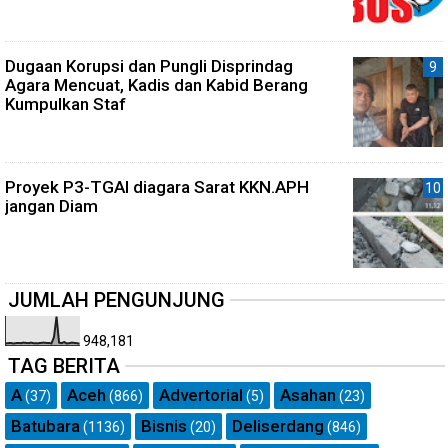
Dugaan Korupsi dan Pungli Disprindag
Agara Mencuat, Kadis dan Kabid Berang
Kumpulkan Staf
Proyek P3-TGAI diagara Sarat KKN.APH
jangan Diam
JUMLAH PENGUNJUNG
948,181
TAG BERITA
A
Aceh
Advertorial
Asahan
(37)
(866)
(5)
(23)
Batubara
Bisnis
Deliserdang
(1136)
(20)
(846)