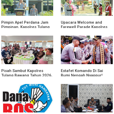
Pimpin Apel Perdana Jam
Upacara Welcome and
Pimpinan, Kapolres Tulang
Farewell Parade Kapolres
Bawang Barat Beri Arahan
Tulang Bawang Barat
dan Penekanan Pada
Berlangsung Khidmat
Personil
Pisah Sambut Kapolres
Estafet Komando Di Sai
Tulang Bawang Tahun 2026,
Bumi Nengah Nyappur!
Perkuat Sinergitas
Prosesi Farewell Parade
Forkopimda untuk Menjaga
Dan Penyerahan Tunggul
Stabilitas Daerah
Kesatuan Polres Tulang
Bawang Berlangsung
Spektakuler