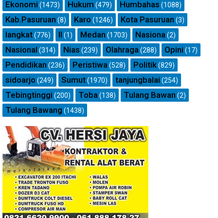
Ekonomi
Hukum
Humbahas
(1473)
(479)
(1088)
Kab.Pasuruan
Karo
Kota Pasuruan
(8)
(1246)
(3)
langkat
ll
Medan
Nasiona
(776)
(1)
(1703)
(2)
Nasional
Nias
Olahraga
Opini
(314)
(239)
(288)
(17)
Pendidikan
Peristiwa
Politik
(236)
(528)
(829)
sidoarjo
Sumut
tanjungbalai
(249)
(1970)
(254)
Tebingtinggi
Toba
Tulang Bawan
(200)
(138)
(2)
Tulang Bawang
(1438)