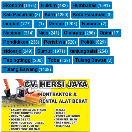
Ekonomi
Hukum
Humbahas
(1476)
(482)
(1091)
Kab.Pasuruan
Karo
Kota Pasuruan
(8)
(1250)
(3)
langkat
ll
Medan
Nasiona
(777)
(1)
(1705)
(2)
Nasional
Nias
Olahraga
Opini
(314)
(241)
(288)
(17)
Pendidikan
Peristiwa
Politik
(236)
(528)
(829)
sidoarjo
Sumut
tanjungbalai
(249)
(1971)
(254)
Tebingtinggi
Toba
Tulang Bawan
(200)
(138)
(2)
Tulang Bawang
(1438)