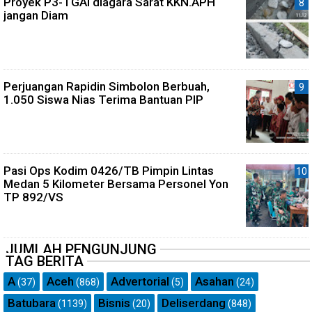
Proyek P3-TGAI diagara Sarat KKN.APH
jangan Diam
Perjuangan Rapidin Simbolon Berbuah,
1.050 Siswa Nias Terima Bantuan PIP
Pasi Ops Kodim 0426/TB Pimpin Lintas
Medan 5 Kilometer Bersama Personel Yon
TP 892/VS
JUMLAH PENGUNJUNG
TAG BERITA
A
Aceh
Advertorial
Asahan
(37)
(868)
(5)
(24)
Batubara
Bisnis
Deliserdang
(1139)
(20)
(848)