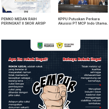
PEMKO MEDAN RAIH
KPPU Putuskan Perkara
PERINGKAT II SKOR ARSIP
Akuisisi PT MCP Indo Utama,
ASN WILAYAH KANREG VI
Tegaskan Pentingnya
BKN
Kepastian Hukum Dalam
Penegakan Persaingan
Usaha