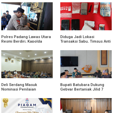
Dugaan Sabu, Sita 19,60
Gram Barang Bukti
Polres Padang Lawas Utara
Diduga Jadi Lokasi
Resmi Berdiri, Kapolda
Transaksi Sabu, Timsus Anti
Sumut Tekankan Pelayanan
Narkoba Polres Asahan
Humanis dan Penambahan
Amankan Seorang Pria
Personel
dengan Barang Bukti 63,67
Gram Sabu
Deli Serdang Masuk
Bupati Batubara Dukung
Nominasi Penilaian
Gebyar Bertanjak Jilid 7
Implementasi Program 3
Tahun 2026
Juta Rumah Regional
Sumatera