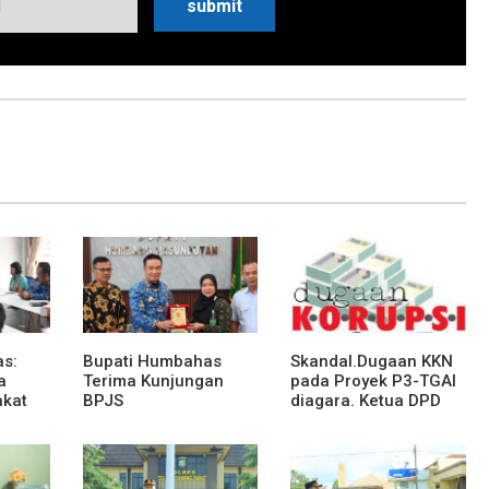
s:
Bupati Humbahas
Skandal.Dugaan KKN
a
Terima Kunjungan
pada Proyek P3-TGAI
akat
BPJS
diagara. Ketua DPD
Ketenagakerjaan
ll.Partai PKB"TIdak
Pematangsiantar
ada Paket Proyek"