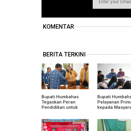
KOMENTAR
BERITA TERKINI
Bupati Humbahas
Bupati Humbaha
Tegaskan Peran
Pelayanan Prim
Pendidikan untuk
kepada Masyar
Cetak Generasi
harus menjadi
Unggul dan
Prioritas Utama.
Berkarakter.