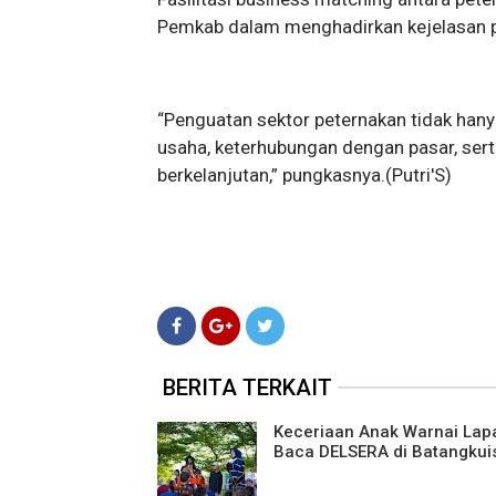
Pemkab dalam menghadirkan kejelasan pa
“Penguatan sektor peternakan tidak hanya
usaha, keterhubungan dengan pasar, sert
berkelanjutan,” pungkasnya.(Putri'S)
BERITA TERKAIT
Keceriaan Anak Warnai Lap
Baca DELSERA di Batangkui