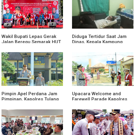
Wakil Bupati Lepas Gerak
Diduga Tertidur Saat Jam
Jalan Beregu Semarak HUT
Dinas, Kepala Kampung
Ke-81 Kemerdekaan RI
Suka Maju Jadi Sorotan
Awak Media
Pimpin Apel Perdana Jam
Upacara Welcome and
Pimpinan, Kapolres Tulang
Farewell Parade Kapolres
Bawang Barat Beri Arahan
Tulang Bawang Barat
dan Penekanan Pada
Berlangsung Khidmat
Personil