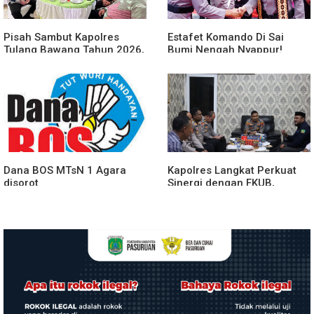
Pisah Sambut Kapolres
Estafet Komando Di Sai
Tulang Bawang Tahun 2026,
Bumi Nengah Nyappur!
Perkuat Sinergitas
Prosesi Farewell Parade
Forkopimda untuk Menjaga
Dan Penyerahan Tunggul
Stabilitas Daerah
Kesatuan Polres Tulang
Bawang Berlangsung
Spektakuler
Dana BOS MTsN 1 Agara
Kapolres Langkat Perkuat
disorot
Sinergi dengan FKUB,
Kolaborasi Tokoh Agama
Jadi Pilar Menjaga
Kamtibmas