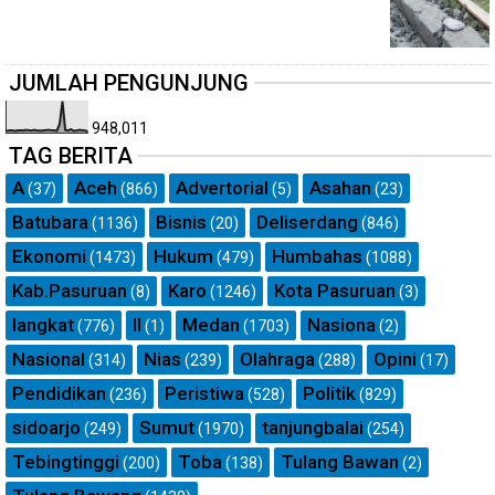
JUMLAH PENGUNJUNG
948,011
TAG BERITA
A
Aceh
Advertorial
Asahan
(37)
(866)
(5)
(23)
Batubara
Bisnis
Deliserdang
(1136)
(20)
(846)
Ekonomi
Hukum
Humbahas
(1473)
(479)
(1088)
Kab.Pasuruan
Karo
Kota Pasuruan
(8)
(1246)
(3)
langkat
ll
Medan
Nasiona
(776)
(1)
(1703)
(2)
Nasional
Nias
Olahraga
Opini
(314)
(239)
(288)
(17)
Pendidikan
Peristiwa
Politik
(236)
(528)
(829)
sidoarjo
Sumut
tanjungbalai
(249)
(1970)
(254)
Tebingtinggi
Toba
Tulang Bawan
(200)
(138)
(2)