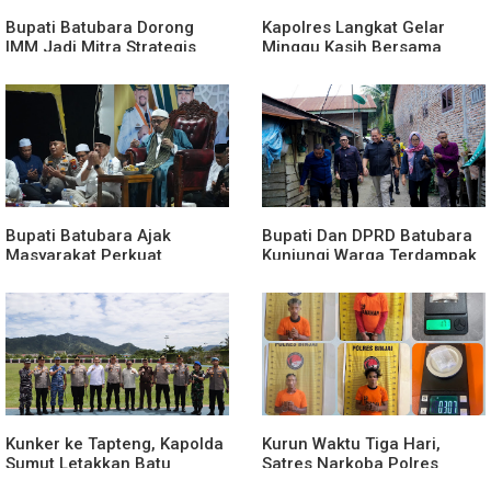
Bupati Batubara Dorong
Kapolres Langkat Gelar
IMM Jadi Mitra Strategis
Minggu Kasih Bersama
Membangun Generasi Muda
Jemaat GPdi Lembah Pujian
Bupati Batubara Ajak
Bupati Dan DPRD Batubara
Masyarakat Perkuat
Kunjungi Warga Terdampak
Kecintaan kepada
Musibah Didesa Petatal
Rasulullah
Kunker ke Tapteng, Kapolda
Kurun Waktu Tiga Hari,
Sumut Letakkan Batu
Satres Narkoba Polres
Pertama Pembangunan
Binjai Tangkap Lima