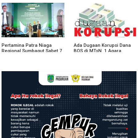
Rusun Polres Tapanuli
Terduga Bandar Narkoba
Tengah
Pertamina Patra Niaga
Ada Dugaan Korupsi Dana
Regional Sumbagut Sabet 7
BOS di MTsN. 1 Agara
Penghargaan ISRA 2026,
Rp349.400.000, Kemenag
Komitmen Nyata Kontribusi
BUNGKAM
untuk Masyarakat