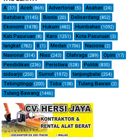
A
Aceh
Advertorial
Asahan
(37)
(869)
(5)
(24)
Batubara
Bisnis
Deliserdang
(1145)
(20)
(852)
Ekonomi
Hukum
Humbahas
(1478)
(482)
(1092)
Kab.Pasuruan
Karo
Kota Pasuruan
(8)
(1251)
(3)
langkat
ll
Medan
Nasiona
(782)
(1)
(1706)
(2)
Nasional
Nias
Olahraga
Opini
(314)
(243)
(289)
(17)
Pendidikan
Peristiwa
Politik
(236)
(528)
(830)
sidoarjo
Sumut
tanjungbalai
(250)
(1972)
(254)
Tebingtinggi
Toba
Tulang Bawan
(200)
(138)
(2)
Tulang Bawang
(1446)