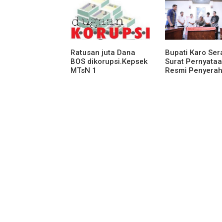
Ratusan juta Dana
Bupati Karo Se
BOS dikorupsi.Kepsek
Surat Pernyata
MTsN 1
Resmi Penyera
agara.Lakukan
Aset RSUD Kaba
klarifikasi