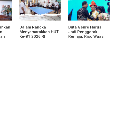
rahkan
Dalam Rangka
Duta Genre Harus
an
Menyemarakkan HUT
Jadi Penggerak
han
Ke-81 2026 RI
Remaja, Rico Waas:
njahe
Pemkab Karo Siapkan
Jangan Hanya Aktif
Rangkaian Kegiatan
Saat Ada Acara