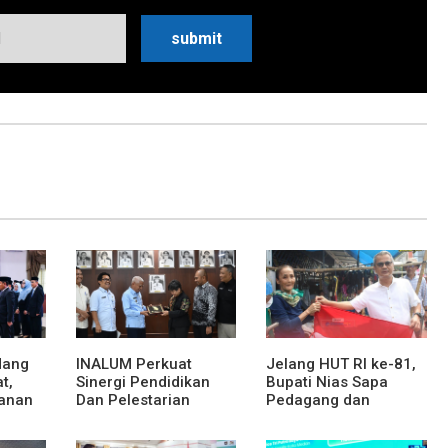
dang
INALUM Perkuat
Jelang HUT RI ke-81,
t,
Sinergi Pendidikan
Bupati Nias Sapa
anan
Dan Pelestarian
Pedagang dan
at dan
Lingkungan Dengan
Bagikan Bendera
PemprovSu
Merah Putih