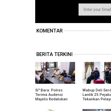
KOMENTAR
BERITA TERKINI
Si" Bara: Polres
Wabup Deli Ser
Terima Audensi
Lantik 25 Pejaba
Majelis Kedatukan
Tekankan Pelay
Melayu Batubara
Publik yang Cep
Humanis