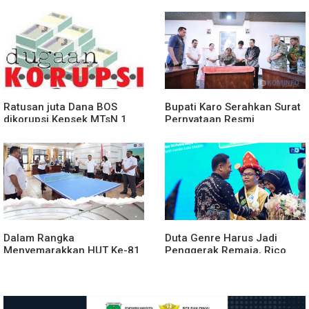
Lingkungan Dengan
Bagikan Bendera Merah
PemprovSu
Putih
Ratusan juta Dana BOS
Bupati Karo Serahkan Surat
dikorupsi.Kepsek MTsN 1
Pernyataan Resmi
agara.Lakukan klarifikasi
Penyerahan Aset RSUD
Kabanjahe
Dalam Rangka
Duta Genre Harus Jadi
Menyemarakkan HUT Ke-81
Penggerak Remaja, Rico
2026 RI Pemkab Karo
Waas: Jangan Hanya Aktif
Siapkan Rangkaian Kegiatan
Saat Ada Acara