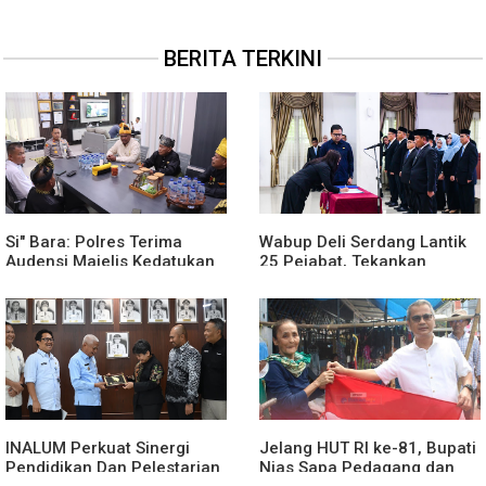
BERITA TERKINI
Si" Bara: Polres Terima
Wabup Deli Serdang Lantik
Audensi Majelis Kedatukan
25 Pejabat, Tekankan
Melayu Batubara
Pelayanan Publik yang
Cepat dan Humanis
INALUM Perkuat Sinergi
Jelang HUT RI ke-81, Bupati
Pendidikan Dan Pelestarian
Nias Sapa Pedagang dan