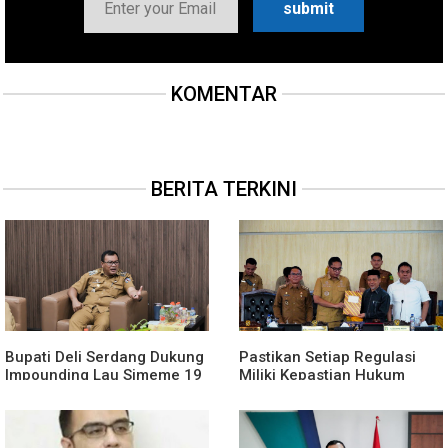
KOMENTAR
BERITA TERKINI
Bupati Deli Serdang Dukung
Pastikan Setiap Regulasi
Impounding Lau Simeme 19
Miliki Kepastian Hukum
Agustus, Harapkan Manfaat
Yang Kuat, Wali Kota Medan
Segera Dirasakan
Dorong Pencabutan Perda
Lembaga Kemasyarakatan