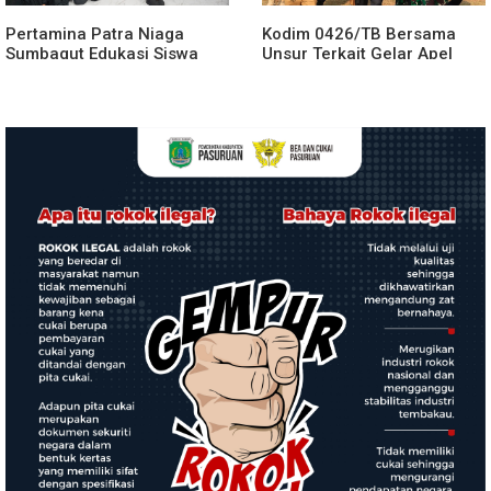
Pertamina Patra Niaga
Kodim 0426/TB Bersama
Sumbagut Edukasi Siswa
Unsur Terkait Gelar Apel
SMA Al-Azhar Medan
Kesiapsiagaan Karhutla
tentang Pencegahan
Tahun 2026
HIV/AIDS