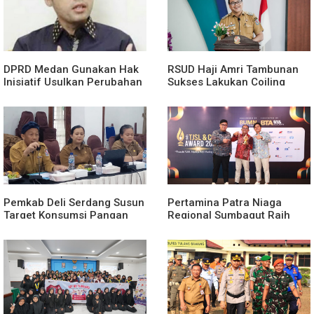
DPRD Medan Gunakan Hak
RSUD Haji Amri Tambunan
Inisiatif Usulkan Perubahan
Sukses Lakukan Coiling
Perda Penanggulangan
Aneurisma Perdana
Kemiskinan
Pemkab Deli Serdang Susun
Pertamina Patra Niaga
Target Konsumsi Pangan
Regional Sumbagut Raih
Sesuai Angka Kecukupan
Predikat Platinum TSJL &
Gizi
CSR Award 2026, Bukti
Nyata Komitmen
Keberlanjutan