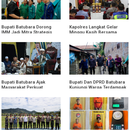
Bupati Batubara Dorong
Kapolres Langkat Gelar
IMM Jadi Mitra Strategis
Minggu Kasih Bersama
Membangun Generasi Muda
Jemaat GPdi Lembah Pujian
Bupati Batubara Ajak
Bupati Dan DPRD Batubara
Masyarakat Perkuat
Kunjungi Warga Terdampak
Kecintaan kepada
Musibah Didesa Petatal
Rasulullah