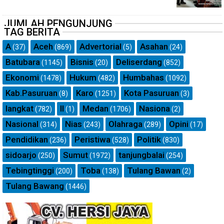
JUMLAH PENGUNJUNG
TAG BERITA
A
Aceh
Advertorial
Asahan
(37)
(869)
(5)
(24)
Batubara
Bisnis
Deliserdang
(1145)
(20)
(852)
Ekonomi
Hukum
Humbahas
(1478)
(482)
(1092)
Kab.Pasuruan
Karo
Kota Pasuruan
(8)
(1251)
(3)
langkat
ll
Medan
Nasiona
(782)
(1)
(1706)
(2)
Nasional
Nias
Olahraga
Opini
(314)
(243)
(289)
(17)
Pendidikan
Peristiwa
Politik
(236)
(528)
(830)
sidoarjo
Sumut
tanjungbalai
(250)
(1972)
(254)
Tebingtinggi
Toba
Tulang Bawan
(200)
(138)
(2)
Tulang Bawang
(1446)