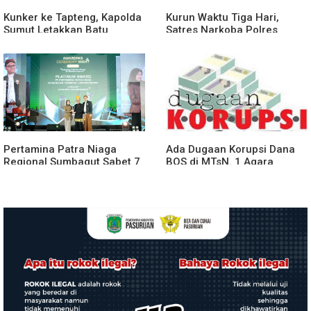
Kunker ke Tapteng, Kapolda
Kurun Waktu Tiga Hari,
Sumut Letakkan Batu
Satres Narkoba Polres
Pertama Pembangunan
Binjai Tangkap Lima
Rusun Polres Tapanuli
Terduga Bandar Narkoba
Tengah
Pertamina Patra Niaga
Ada Dugaan Korupsi Dana
Regional Sumbagut Sabet 7
BOS di MTsN. 1 Agara
Penghargaan ISRA 2026,
Rp349.400.000, Kemenag
Komitmen Nyata Kontribusi
BUNGKAM
untuk Masyarakat