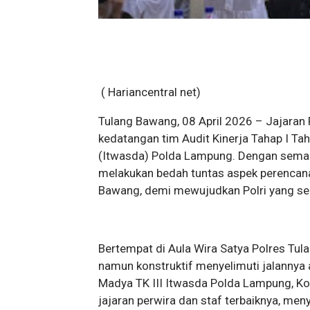
( Hariancentral net)
Tulang Bawang, 08 April 2026 – Jajaran 
kedatangan tim Audit Kinerja Tahap I T
(Itwasda) Polda Lampung. Dengan semang
melakukan bedah tuntas aspek perencana
Bawang, demi mewujudkan Polri yang sem
Bertempat di Aula Wira Satya Polres Tul
namun konstruktif menyelimuti jalannya 
Madya TK III Itwasda Polda Lampung, Kom
jajaran perwira dan staf terbaiknya, men