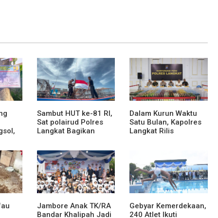
ng
Sambut HUT ke-81 RI,
Dalam Kurun Waktu
Sat polairud Polres
Satu Bulan, Kapolres
gsol,
Langkat Bagikan
Langkat Rilis
Bendera Merah Putih
Pengungkapan Kasus
kepada Nelayan
Narkotika, Tindak
Pidana Kriminal, dan
ses
Kekerasan Seksual
an dan
terhadap Anak
fau
Jambore Anak TK/RA
Gebyar Kemerdekaan,
Bandar Khalipah Jadi
240 Atlet Ikuti