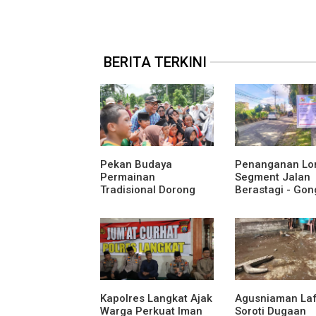
BERITA TERKINI
Pekan Budaya
Penanganan Lo
Permainan
Segment Jalan
Tradisional Dorong
Berastagi - Gon
Anak Kenali Budaya
Pemerintah
dan Kurangi
Kabupaten Karo
Ketergantungan
Tingkatkan
Gadget
Kenyamanan Ak
Wisata, Pertani
Perekonomian
Kapolres Langkat Ajak
Agusniaman La
Warga Perkuat Iman
Soroti Dugaan