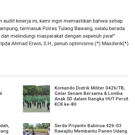
n audit kinerja ini, kami ingin memastikan bahwa setiap
a Lampung, termasuk Polres Tulang Bawang, selalu berada
i, dan melindungi masyarakat dengan sepenuh jiwa!"
Ipda Ahmad Erwin, S.H., penuh optimisme.(*) Masderik(*)
Komando Distrik Militer 0426/TB,
N
Gelar Senam Bersama & Lomba
G
Anak SD dalam Rangka HUT Persit
KCK ke-80
adah,
Serda Priyanto Babinsa 426-03
wang
Rawajitu Membantu Panen Udang