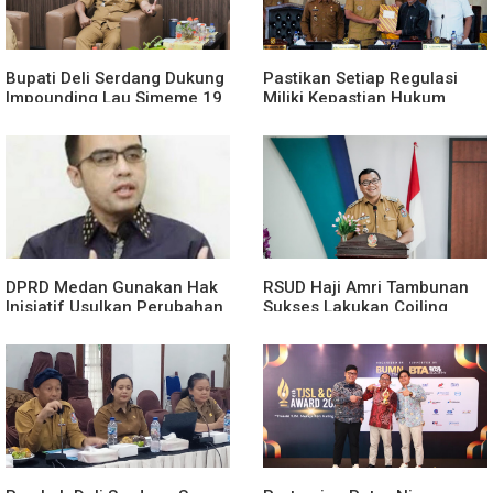
Bupati Deli Serdang Dukung
Pastikan Setiap Regulasi
Impounding Lau Simeme 19
Miliki Kepastian Hukum
Agustus, Harapkan Manfaat
Yang Kuat, Wali Kota Medan
Segera Dirasakan
Dorong Pencabutan Perda
Lembaga Kemasyarakatan
DPRD Medan Gunakan Hak
RSUD Haji Amri Tambunan
Inisiatif Usulkan Perubahan
Sukses Lakukan Coiling
Perda Penanggulangan
Aneurisma Perdana
Kemiskinan