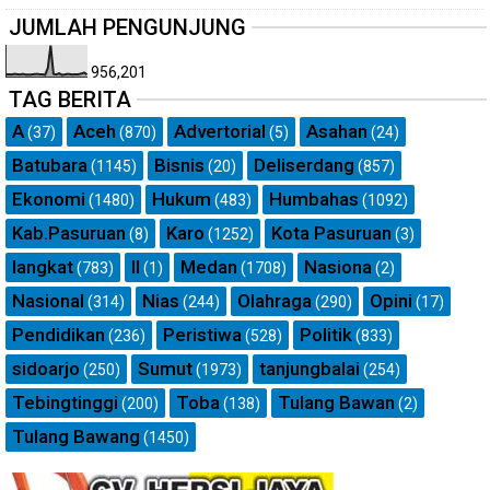
JUMLAH PENGUNJUNG
956,201
TAG BERITA
A
Aceh
Advertorial
Asahan
(37)
(870)
(5)
(24)
Batubara
Bisnis
Deliserdang
(1145)
(20)
(857)
Ekonomi
Hukum
Humbahas
(1480)
(483)
(1092)
Kab.Pasuruan
Karo
Kota Pasuruan
(8)
(1252)
(3)
langkat
ll
Medan
Nasiona
(783)
(1)
(1708)
(2)
Nasional
Nias
Olahraga
Opini
(314)
(244)
(290)
(17)
Pendidikan
Peristiwa
Politik
(236)
(528)
(833)
sidoarjo
Sumut
tanjungbalai
(250)
(1973)
(254)
Tebingtinggi
Toba
Tulang Bawan
(200)
(138)
(2)
Tulang Bawang
(1450)