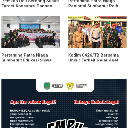
Pemkab Deli Serdang Susun
Pertamina Patra Niaga
Target Konsumsi Pangan
Regional Sumbagut Raih
Sesuai Angka Kecukupan
Predikat Platinum TSJL &
Gizi
CSR Award 2026, Bukti
Nyata Komitmen
Keberlanjutan
Pertamina Patra Niaga
Kodim 0426/TB Bersama
Sumbagut Edukasi Siswa
Unsur Terkait Gelar Apel
SMA Al-Azhar Medan
Kesiapsiagaan Karhutla
tentang Pencegahan
Tahun 2026
HIV/AIDS