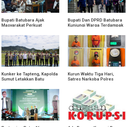
Bupati Batubara Ajak
Bupati Dan DPRD Batubara
Masyarakat Perkuat
Kunjungi Warga Terdampak
Kecintaan kepada
Musibah Didesa Petatal
Rasulullah
Kunker ke Tapteng, Kapolda
Kurun Waktu Tiga Hari,
Sumut Letakkan Batu
Satres Narkoba Polres
Pertama Pembangunan
Binjai Tangkap Lima
Rusun Polres Tapanuli
Terduga Bandar Narkoba
Tengah