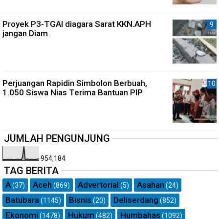
Proyek P3-TGAI diagara Sarat KKN.APH
jangan Diam
Perjuangan Rapidin Simbolon Berbuah,
1.050 Siswa Nias Terima Bantuan PIP
JUMLAH PENGUNJUNG
954,184
TAG BERITA
A
Aceh
Advertorial
Asahan
(37)
(869)
(5)
(24)
Batubara
Bisnis
Deliserdang
(1145)
(20)
(852)
Ekonomi
Hukum
Humbahas
(1478)
(482)
(1092)