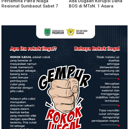
Pertamina Patra Niaga
Ada Dugaan Korupsi Dana
Regional Sumbagut Sabet 7
BOS di MTsN. 1 Agara
Penghargaan ISRA 2026,
Rp349.400.000, Kemenag
Komitmen Nyata Kontribusi
BUNGKAM
untuk Masyarakat