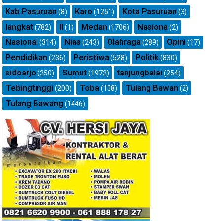
Kab.Pasuruan
Karo
Kota Pasuruan
(8)
(1251)
(3)
langkat
ll
Medan
Nasiona
(782)
(1)
(1706)
(2)
Nasional
Nias
Olahraga
Opini
(314)
(243)
(289)
(17)
Pendidikan
Peristiwa
Politik
(236)
(528)
(830)
sidoarjo
Sumut
tanjungbalai
(250)
(1972)
(254)
Tebingtinggi
Toba
Tulang Bawan
(200)
(138)
(2)
Tulang Bawang
(1446)