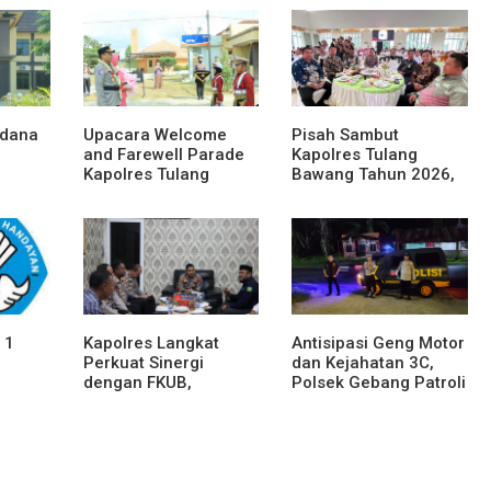
rdana
Upacara Welcome
Pisah Sambut
and Farewell Parade
Kapolres Tulang
Kapolres Tulang
Bawang Tahun 2026,
eri
Bawang Barat
Perkuat Sinergitas
Berlangsung Khidmat
Forkopimda untuk
a
Menjaga Stabilitas
Daerah
 1
Kapolres Langkat
Antisipasi Geng Motor
Perkuat Sinergi
dan Kejahatan 3C,
dengan FKUB,
Polsek Gebang Patroli
Kolaborasi Tokoh
Blue Light
Agama Jadi Pilar
Menjaga Kamtibmas