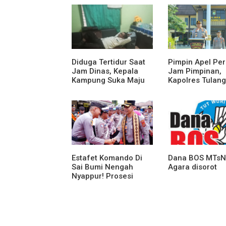
Diduga Tertidur Saat
Pimpin Apel Pe
Jam Dinas, Kepala
Jam Pimpinan,
Kampung Suka Maju
Kapolres Tulang
Jadi Sorotan Awak
Bawang Barat B
Media
Arahan dan
Penekanan Pad
Personil
Estafet Komando Di
Dana BOS MTsN
Sai Bumi Nengah
Agara disorot
Nyappur! Prosesi
Farewell Parade Dan
Penyerahan Tunggul
Kesatuan Polres
Tulang Bawang
Berlangsung