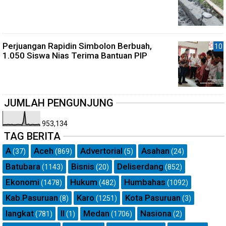
Perjuangan Rapidin Simbolon Berbuah,
1.050 Siswa Nias Terima Bantuan PIP
JUMLAH PENGUNJUNG
953,134
TAG BERITA
A
Aceh
Advertorial
Asahan
(37)
(869)
(5)
(24)
Batubara
Bisnis
Deliserdang
(1143)
(20)
(852)
Ekonomi
Hukum
Humbahas
(1478)
(482)
(1092)
Kab.Pasuruan
Karo
Kota Pasuruan
(8)
(1251)
(3)
langkat
ll
Medan
Nasiona
(781)
(1)
(1706)
(2)