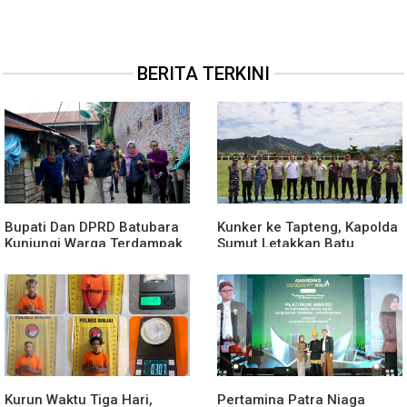
BERITA TERKINI
Bupati Dan DPRD Batubara
Kunker ke Tapteng, Kapolda
Kunjungi Warga Terdampak
Sumut Letakkan Batu
Musibah Didesa Petatal
Pertama Pembangunan
Rusun Polres Tapanuli
Tengah
Kurun Waktu Tiga Hari,
Pertamina Patra Niaga