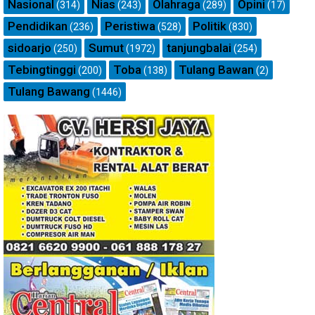
Nasional
Nias
Olahraga
Opini
(314)
(243)
(289)
(17)
Pendidikan
Peristiwa
Politik
(236)
(528)
(830)
sidoarjo
Sumut
tanjungbalai
(250)
(1972)
(254)
Tebingtinggi
Toba
Tulang Bawan
(200)
(138)
(2)
Tulang Bawang
(1446)