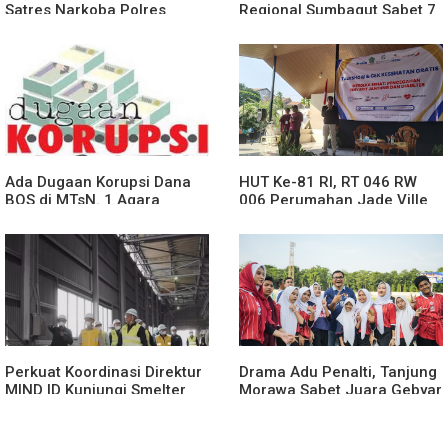
Satres Narkoba Polres
Regional Sumbagut Sabet 7
Binjai Tangkap Lima
Penghargaan ISRA 2026,
Terduga Bandar Narkoba
Komitmen Nyata Kontribusi
untuk Masyarakat
Ada Dugaan Korupsi Dana
HUT Ke-81 RI, RT 046 RW
BOS di MTsN. 1 Agara
006 Perumahan Jade Ville
Rp349.400.000, Kemenag
Desa Sidokepung Sidoarjo
BUNGKAM
Gelar Talkshow & Cek
Kesehatan Gratis.
Perkuat Koordinasi Direktur
Drama Adu Penalti, Tanjung
MIND ID Kunjungi Smelter
Morawa Sabet Juara Gebyar
INALUM
Olahraga Deli Serdang