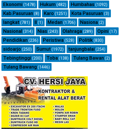
Ekonomi
Hukum
Humbahas
(1478)
(482)
(1092)
Kab.Pasuruan
Karo
Kota Pasuruan
(8)
(1251)
(3)
langkat
ll
Medan
Nasiona
(781)
(1)
(1706)
(2)
Nasional
Nias
Olahraga
Opini
(314)
(243)
(289)
(17)
Pendidikan
Peristiwa
Politik
(236)
(528)
(830)
sidoarjo
Sumut
tanjungbalai
(250)
(1972)
(254)
Tebingtinggi
Toba
Tulang Bawan
(200)
(138)
(2)
Tulang Bawang
(1446)