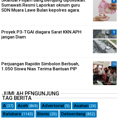
SKandal Pinjam uang.Berujung dipolisikan.
Sumawati.Resmi Laporkan oknum guru
SDN Muara Lawe Bulan kepolres agara.
Proyek P3-TGAI diagara Sarat KKN.APH
jangan Diam
Perjuangan Rapidin Simbolon Berbuah,
1.050 Siswa Nias Terima Bantuan PIP
JUMLAH PENGUNJUNG
TAG BERITA
A
Aceh
Advertorial
Asahan
(37)
(869)
(5)
(24)
Batubara
Bisnis
Deliserdang
(1143)
(20)
(852)