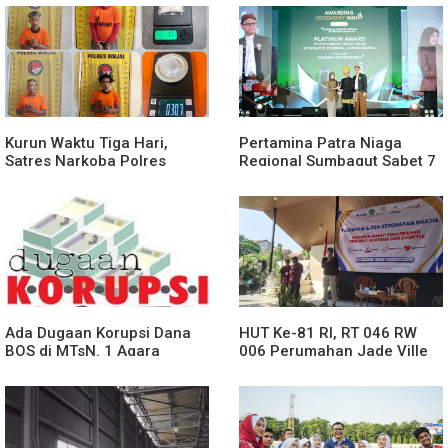
Rusun Polres Tapanuli
Tengah
Kurun Waktu Tiga Hari,
Pertamina Patra Niaga
Satres Narkoba Polres
Regional Sumbagut Sabet 7
Binjai Tangkap Lima
Penghargaan ISRA 2026,
Terduga Bandar Narkoba
Komitmen Nyata Kontribusi
untuk Masyarakat
Ada Dugaan Korupsi Dana
HUT Ke-81 RI, RT 046 RW
BOS di MTsN. 1 Agara
006 Perumahan Jade Ville
Rp349.400.000, Kemenag
Desa Sidokepung Sidoarjo
BUNGKAM
Gelar Talkshow & Cek
Kesehatan Gratis.