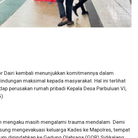
esor Dairi kembali menunjukkan komitmennya dalam
dungan maksimal kepada masyarakat. Hal ini terlihat
adap perusakan rumah pribadi Kepala Desa Parbuluan VI,
).
sian mengaku masih mengalami trauma mendalam. Demi
gsung mengevakuasi keluarga Kades ke Mapolres, tempat
um dipindahkan ke Gedung Olahraga (GOR) Sidikalang,