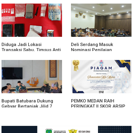
Dugaan Sabu, Sita 19,60
Humanis dan Penambahan
Gram Barang Bukti
Personel
Diduga Jadi Lokasi
Deli Serdang Masuk
Transaksi Sabu, Timsus Anti
Nominasi Penilaian
Narkoba Polres Asahan
Implementasi Program 3
Amankan Seorang Pria
Juta Rumah Regional
dengan Barang Bukti 63,67
Sumatera
Gram Sabu
Bupati Batubara Dukung
PEMKO MEDAN RAIH
Gebyar Bertanjak Jilid 7
PERINGKAT II SKOR ARSIP
Tahun 2026
ASN WILAYAH KANREG VI
BKN