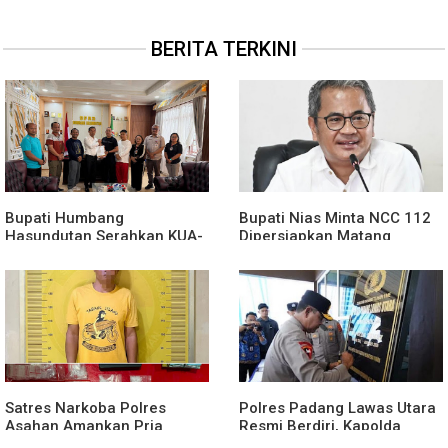
BERITA TERKINI
Bupati Humbang
Bupati Nias Minta NCC 112
Hasundutan Serahkan KUA-
Dipersiapkan Matang
PPAS Perubahan APBD
Sebelum Launching
Tahun Anggaran 2026.
Satres Narkoba Polres
Polres Padang Lawas Utara
Asahan Amankan Pria
Resmi Berdiri, Kapolda
Tersangka Pelaku Pengedar
Sumut Tekankan Pelayanan