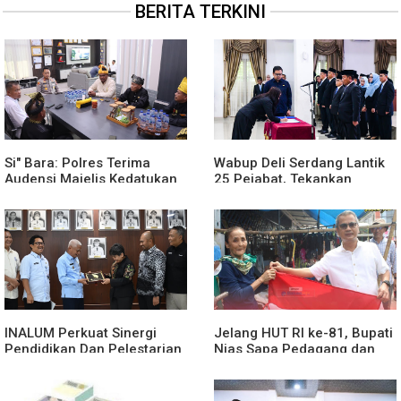
BERITA TERKINI
Si" Bara: Polres Terima
Wabup Deli Serdang Lantik
Audensi Majelis Kedatukan
25 Pejabat, Tekankan
Melayu Batubara
Pelayanan Publik yang
Cepat dan Humanis
INALUM Perkuat Sinergi
Jelang HUT RI ke-81, Bupati
Pendidikan Dan Pelestarian
Nias Sapa Pedagang dan
Lingkungan Dengan
Bagikan Bendera Merah
PemprovSu
Putih