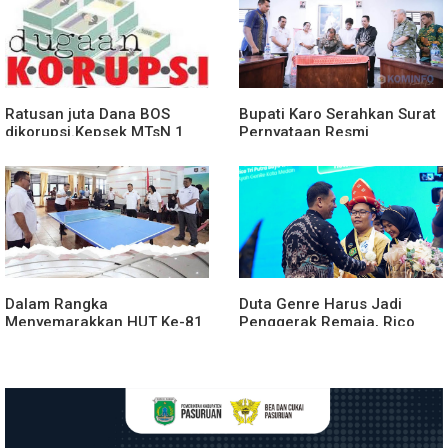
Ratusan juta Dana BOS
Bupati Karo Serahkan Surat
dikorupsi.Kepsek MTsN 1
Pernyataan Resmi
agara.Lakukan klarifikasi
Penyerahan Aset RSUD
Kabanjahe
Dalam Rangka
Duta Genre Harus Jadi
Menyemarakkan HUT Ke-81
Penggerak Remaja, Rico
2026 RI Pemkab Karo
Waas: Jangan Hanya Aktif
Siapkan Rangkaian Kegiatan
Saat Ada Acara