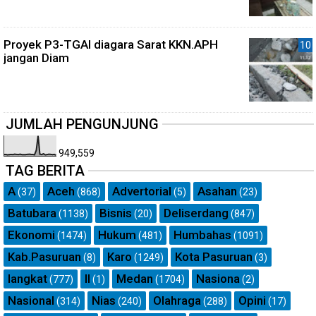
Proyek P3-TGAI diagara Sarat KKN.APH
jangan Diam
JUMLAH PENGUNJUNG
949,559
TAG BERITA
A
Aceh
Advertorial
Asahan
(37)
(868)
(5)
(23)
Batubara
Bisnis
Deliserdang
(1138)
(20)
(847)
Ekonomi
Hukum
Humbahas
(1474)
(481)
(1091)
Kab.Pasuruan
Karo
Kota Pasuruan
(8)
(1249)
(3)
langkat
ll
Medan
Nasiona
(777)
(1)
(1704)
(2)
Nasional
Nias
Olahraga
Opini
(314)
(240)
(288)
(17)