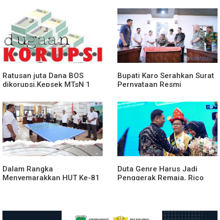
Lingkungan Dengan
Bagikan Bendera Merah
PemprovSu
Putih
Ratusan juta Dana BOS
Bupati Karo Serahkan Surat
dikorupsi.Kepsek MTsN 1
Pernyataan Resmi
agara.Lakukan klarifikasi
Penyerahan Aset RSUD
Kabanjahe
Dalam Rangka
Duta Genre Harus Jadi
Menyemarakkan HUT Ke-81
Penggerak Remaja, Rico
2026 RI Pemkab Karo
Waas: Jangan Hanya Aktif
Siapkan Rangkaian Kegiatan
Saat Ada Acara