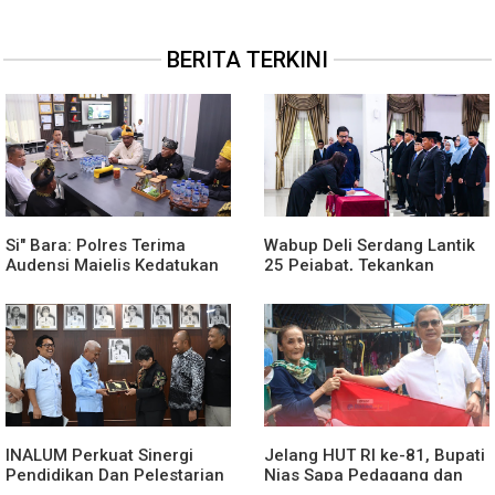
BERITA TERKINI
Si" Bara: Polres Terima
Wabup Deli Serdang Lantik
Audensi Majelis Kedatukan
25 Pejabat, Tekankan
Melayu Batubara
Pelayanan Publik yang
Cepat dan Humanis
INALUM Perkuat Sinergi
Jelang HUT RI ke-81, Bupati
Pendidikan Dan Pelestarian
Nias Sapa Pedagang dan