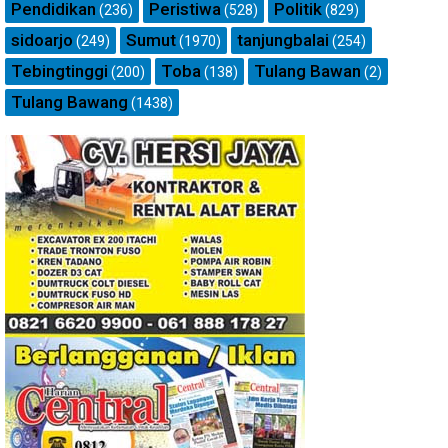
Pendidikan
Peristiwa
Politik
(236)
(528)
(829)
sidoarjo
Sumut
tanjungbalai
(249)
(1970)
(254)
Tebingtinggi
Toba
Tulang Bawan
(200)
(138)
(2)
Tulang Bawang
(1438)