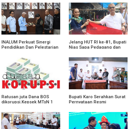
Cepat dan Humanis
INALUM Perkuat Sinergi
Jelang HUT RI ke-81, Bupati
Pendidikan Dan Pelestarian
Nias Sapa Pedagang dan
Lingkungan Dengan
Bagikan Bendera Merah
PemprovSu
Putih
Ratusan juta Dana BOS
Bupati Karo Serahkan Surat
dikorupsi.Kepsek MTsN 1
Pernyataan Resmi
agara.Lakukan klarifikasi
Penyerahan Aset RSUD
Kabanjahe