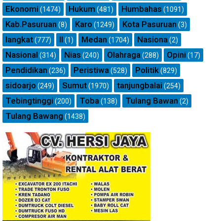
Ekonomi
Hukum
Humbahas
(1474)
(481)
(1091)
Kab.Pasuruan
Karo
Kota Pasuruan
(8)
(1249)
(3)
langkat
ll
Medan
Nasiona
(777)
(1)
(1704)
(2)
Nasional
Nias
Olahraga
Opini
(314)
(240)
(288)
(17)
Pendidikan
Peristiwa
Politik
(236)
(528)
(829)
sidoarjo
Sumut
tanjungbalai
(249)
(1970)
(254)
Tebingtinggi
Toba
Tulang Bawan
(200)
(138)
(2)
Tulang Bawang
(1438)