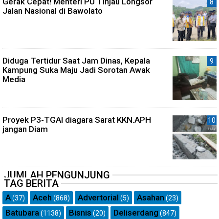
Gerak Cepat! Menteri PU Tinjau Longsor
Jalan Nasional di Bawolato
Diduga Tertidur Saat Jam Dinas, Kepala
Kampung Suka Maju Jadi Sorotan Awak
Media
Proyek P3-TGAI diagara Sarat KKN.APH
jangan Diam
JUMLAH PENGUNJUNG
TAG BERITA
A
Aceh
Advertorial
Asahan
(37)
(868)
(5)
(23)
Batubara
Bisnis
Deliserdang
(1138)
(20)
(847)