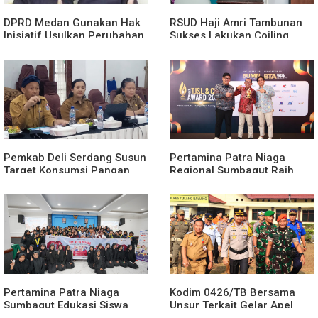
DPRD Medan Gunakan Hak
RSUD Haji Amri Tambunan
Inisiatif Usulkan Perubahan
Sukses Lakukan Coiling
Perda Penanggulangan
Aneurisma Perdana
Kemiskinan
Pemkab Deli Serdang Susun
Pertamina Patra Niaga
Target Konsumsi Pangan
Regional Sumbagut Raih
Sesuai Angka Kecukupan
Predikat Platinum TSJL &
Gizi
CSR Award 2026, Bukti
Nyata Komitmen
Keberlanjutan
Pertamina Patra Niaga
Kodim 0426/TB Bersama
Sumbagut Edukasi Siswa
Unsur Terkait Gelar Apel
SMA Al-Azhar Medan
Kesiapsiagaan Karhutla