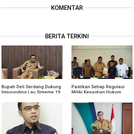
KOMENTAR
BERITA TERKINI
Bupati Deli Serdang Dukung
Pastikan Setiap Regulasi
Impounding Lau Simeme 19
Miliki Kepastian Hukum
Agustus, Harapkan Manfaat
Yang Kuat, Wali Kota Medan
Segera Dirasakan
Dorong Pencabutan Perda
Lembaga Kemasyarakatan