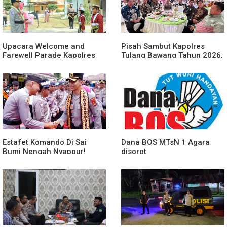
Upacara Welcome and
Pisah Sambut Kapolres
Farewell Parade Kapolres
Tulang Bawang Tahun 2026,
Tulang Bawang Barat
Perkuat Sinergitas
Berlangsung Khidmat
Forkopimda untuk Menjaga
Stabilitas Daerah
Estafet Komando Di Sai
Dana BOS MTsN 1 Agara
Bumi Nengah Nyappur!
disorot
Prosesi Farewell Parade
Dan Penyerahan Tunggul
Kesatuan Polres Tulang
Bawang Berlangsung
Spektakuler