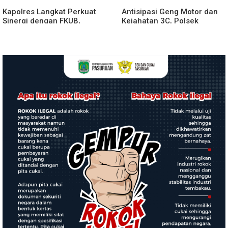
Kapolres Langkat Perkuat
Antisipasi Geng Motor dan
Sinergi dengan FKUB,
Kejahatan 3C, Polsek
Kolaborasi Tokoh Agama
Gebang Patroli Blue Light
Jadi Pilar Menjaga
Kamtibmas