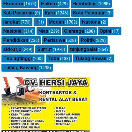
Ekonomi
Hukum
Humbahas
(1473)
(479)
(1088)
Kab.Pasuruan
Karo
Kota Pasuruan
(8)
(1246)
(3)
langkat
ll
Medan
Nasiona
(776)
(1)
(1703)
(2)
Nasional
Nias
Olahraga
Opini
(314)
(239)
(288)
(17)
Pendidikan
Peristiwa
Politik
(236)
(528)
(829)
sidoarjo
Sumut
tanjungbalai
(249)
(1970)
(254)
Tebingtinggi
Toba
Tulang Bawan
(200)
(138)
(2)
Tulang Bawang
(1438)