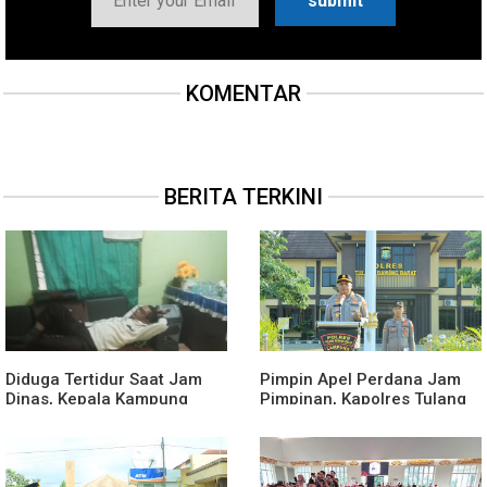
KOMENTAR
BERITA TERKINI
Diduga Tertidur Saat Jam
Pimpin Apel Perdana Jam
Dinas, Kepala Kampung
Pimpinan, Kapolres Tulang
Suka Maju Jadi Sorotan
Bawang Barat Beri Arahan
Awak Media
dan Penekanan Pada
Personil