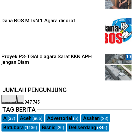
Dana BOS MTsN 1 Agara disorot
Proyek P3-TGAI diagara Sarat KKN.APH
jangan Diam
JUMLAH PENGUNJUNG
947,745
TAG BERITA
A
Aceh
Advertorial
Asahan
(37)
(866)
(5)
(23)
Batubara
Bisnis
Deliserdang
(1136)
(20)
(845)