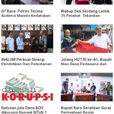
Si" Bara: Polres Terima
Wabup Deli Serdang Lantik
Audensi Majelis Kedatukan
25 Pejabat, Tekankan
Melayu Batubara
Pelayanan Publik yang
Cepat dan Humanis
INALUM Perkuat Sinergi
Jelang HUT RI ke-81, Bupati
Pendidikan Dan Pelestarian
Nias Sapa Pedagang dan
Lingkungan Dengan
Bagikan Bendera Merah
PemprovSu
Putih
Ratusan juta Dana BOS
Bupati Karo Serahkan Surat
dikorupsi.Kepsek MTsN 1
Pernyataan Resmi