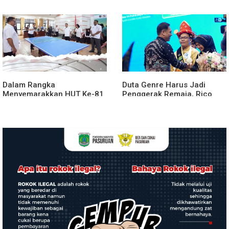
agara.Lakukan klarifikasi
Penyerahan Aset RSUD
Kabanjahe
Dalam Rangka
Duta Genre Harus Jadi
Menyemarakkan HUT Ke-81
Penggerak Remaja, Rico
2026 RI Pemkab Karo
Waas: Jangan Hanya Aktif
Siapkan Rangkaian Kegiatan
Saat Ada Acara