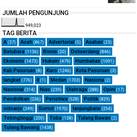
JUMLAH PENGUNJUNG
949,023
TAG BERITA
A
Aceh
Advertorial
Asahan
(37)
(867)
(5)
(23)
Batubara
Bisnis
Deliserdang
(1136)
(20)
(846)
Ekonomi
Hukum
Humbahas
(1473)
(479)
(1091)
Kab.Pasuruan
Karo
Kota Pasuruan
(8)
(1246)
(3)
langkat
ll
Medan
Nasiona
(776)
(1)
(1703)
(2)
Nasional
Nias
Olahraga
Opini
(314)
(239)
(288)
(17)
Pendidikan
Peristiwa
Politik
(236)
(528)
(829)
sidoarjo
Sumut
tanjungbalai
(249)
(1970)
(254)
Tebingtinggi
Toba
Tulang Bawan
(200)
(138)
(2)
Tulang Bawang
(1438)