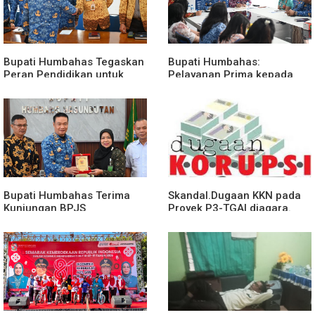
Bupati Humbahas Tegaskan
Bupati Humbahas:
Peran Pendidikan untuk
Pelayanan Prima kepada
Cetak Generasi Unggul dan
Masyarakat harus menjadi
Berkarakter.
Prioritas Utama.
Bupati Humbahas Terima
Skandal.Dugaan KKN pada
Kunjungan BPJS
Proyek P3-TGAI diagara.
Ketenagakerjaan
Ketua DPD ll.Partai
Pematangsiantar
PKB"TIdak ada Paket
Proyek"