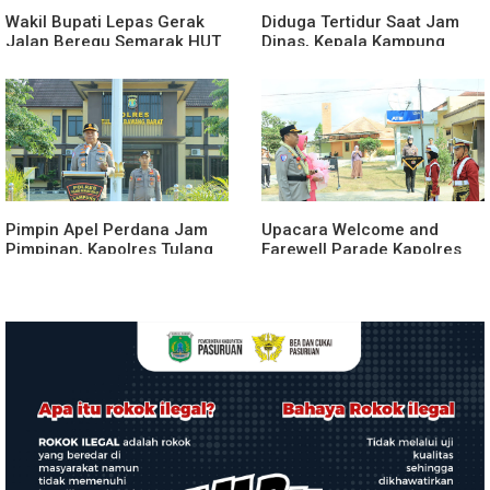
Wakil Bupati Lepas Gerak
Diduga Tertidur Saat Jam
Jalan Beregu Semarak HUT
Dinas, Kepala Kampung
Ke-81 Kemerdekaan RI
Suka Maju Jadi Sorotan
Awak Media
Pimpin Apel Perdana Jam
Upacara Welcome and
Pimpinan, Kapolres Tulang
Farewell Parade Kapolres
Bawang Barat Beri Arahan
Tulang Bawang Barat
dan Penekanan Pada
Berlangsung Khidmat
Personil