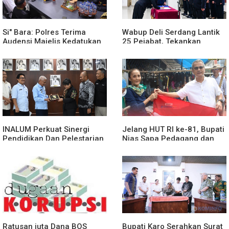
Si" Bara: Polres Terima
Wabup Deli Serdang Lantik
Audensi Majelis Kedatukan
25 Pejabat, Tekankan
Melayu Batubara
Pelayanan Publik yang
Cepat dan Humanis
INALUM Perkuat Sinergi
Jelang HUT RI ke-81, Bupati
Pendidikan Dan Pelestarian
Nias Sapa Pedagang dan
Lingkungan Dengan
Bagikan Bendera Merah
PemprovSu
Putih
Ratusan juta Dana BOS
Bupati Karo Serahkan Surat