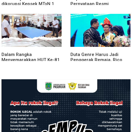
dikorupsi.Kepsek MTsN 1
Pernyataan Resmi
agara.Lakukan klarifikasi
Penyerahan Aset RSUD
Kabanjahe
Dalam Rangka
Duta Genre Harus Jadi
Menyemarakkan HUT Ke-81
Penggerak Remaja, Rico
2026 RI Pemkab Karo
Waas: Jangan Hanya Aktif
Siapkan Rangkaian Kegiatan
Saat Ada Acara