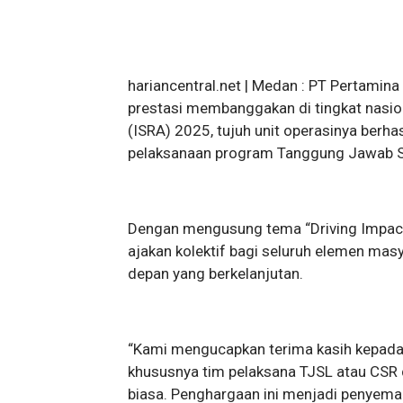
hariancentral.net | Medan : PT Pertami
prestasi membanggakan di tingkat nasion
(ISRA) 2025, tujuh unit operasinya berha
pelaksanaan program Tanggung Jawab So
Dengan mengusung tema “Driving Impact,
ajakan kolektif bagi seluruh elemen m
depan yang berkelanjutan.
“Kami mengucapkan terima kasih kepada s
khususnya tim pelaksana TJSL atau CSR di
biasa. Penghargaan ini menjadi penyeman