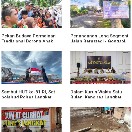
Pekan Budaya Permainan
Penanganan Long Segment
Tradisional Dorong Anak
Jalan Berastagi - Gongsol,
Kenali Budaya dan Kurangi
Pemerintah Kabupaten Karo
Ketergantungan Gadget
Tingkatkan Kenyamanan
Akses Wisata, Pertanian dan
Perekonomian
Sambut HUT ke-81 RI, Sat
Dalam Kurun Waktu Satu
polairud Polres Langkat
Bulan, Kapolres Langkat
Bagikan Bendera Merah
Rilis Pengungkapan Kasus
Putih kepada Nelayan
Narkotika, Tindak Pidana
Kriminal, dan Kekerasan
Seksual terhadap Anak