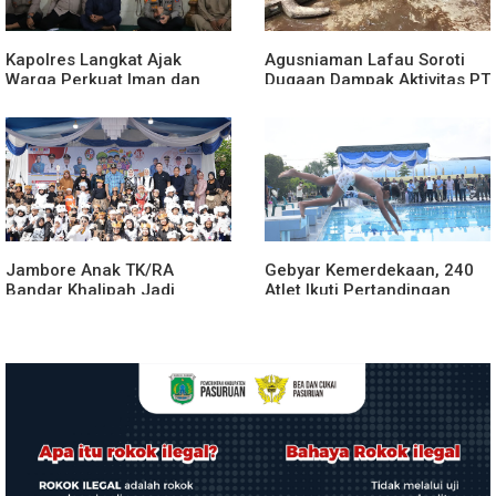
Kapolres Langkat Ajak
Agusniaman Lafau Soroti
Warga Perkuat Iman dan
Dugaan Dampak Aktivitas PT
Perangi Narkoba Lewat
Nias Agro Sejahtera, Rumah
Safari Jumat Curhat
dan Tanaman Warga
Terdampak
Jambore Anak TK/RA
Gebyar Kemerdekaan, 240
Bandar Khalipah Jadi
Atlet Ikuti Pertandingan
Contoh Kolaborasi Desa
Cabor Renang