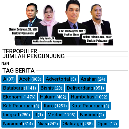
TERPOPULER
JUMLAH PENGUNJUNG
NaN
TAG BERITA
A
Aceh
Advertorial
Asahan
(37)
(868)
(5)
(24)
Batubara
Bisnis
Deliserdang
(1141)
(20)
(851)
Ekonomi
Hukum
Humbahas
(1476)
(482)
(1092)
Kab.Pasuruan
Karo
Kota Pasuruan
(8)
(1251)
(3)
langkat
ll
Medan
Nasiona
(780)
(1)
(1705)
(2)
Nasional
Nias
Olahraga
Opini
(314)
(242)
(288)
(17)