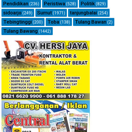
Pendidikan
Peristiwa
Politik
(236)
(528)
(829)
sidoarjo
Sumut
tanjungbalai
(249)
(1971)
(254)
Tebingtinggi
Toba
Tulang Bawan
(200)
(138)
(2)
Tulang Bawang
(1442)