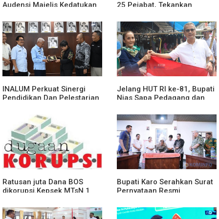
Audensi Majelis Kedatukan
25 Pejabat, Tekankan
Melayu Batubara
Pelayanan Publik yang
Cepat dan Humanis
INALUM Perkuat Sinergi
Jelang HUT RI ke-81, Bupati
Pendidikan Dan Pelestarian
Nias Sapa Pedagang dan
Lingkungan Dengan
Bagikan Bendera Merah
PemprovSu
Putih
Ratusan juta Dana BOS
Bupati Karo Serahkan Surat
dikorupsi.Kepsek MTsN 1
Pernyataan Resmi
agara.Lakukan klarifikasi
Penyerahan Aset RSUD
Kabanjahe