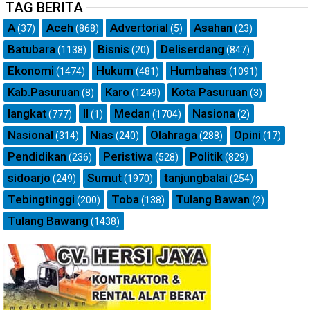
TAG BERITA
A
Aceh
Advertorial
Asahan
(37)
(868)
(5)
(23)
Batubara
Bisnis
Deliserdang
(1138)
(20)
(847)
Ekonomi
Hukum
Humbahas
(1474)
(481)
(1091)
Kab.Pasuruan
Karo
Kota Pasuruan
(8)
(1249)
(3)
langkat
ll
Medan
Nasiona
(777)
(1)
(1704)
(2)
Nasional
Nias
Olahraga
Opini
(314)
(240)
(288)
(17)
Pendidikan
Peristiwa
Politik
(236)
(528)
(829)
sidoarjo
Sumut
tanjungbalai
(249)
(1970)
(254)
Tebingtinggi
Toba
Tulang Bawan
(200)
(138)
(2)
Tulang Bawang
(1438)