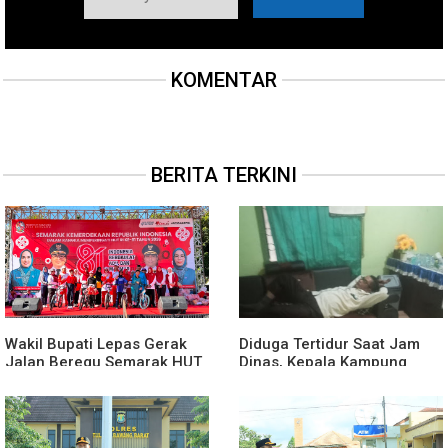
KOMENTAR
BERITA TERKINI
Wakil Bupati Lepas Gerak
Diduga Tertidur Saat Jam
Jalan Beregu Semarak HUT
Dinas, Kepala Kampung
Ke-81 Kemerdekaan RI
Suka Maju Jadi Sorotan
Awak Media