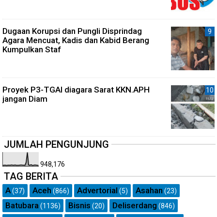
Dugaan Korupsi dan Pungli Disprindag
Agara Mencuat, Kadis dan Kabid Berang
Kumpulkan Staf
Proyek P3-TGAI diagara Sarat KKN.APH
jangan Diam
JUMLAH PENGUNJUNG
948,176
TAG BERITA
A
Aceh
Advertorial
Asahan
(37)
(866)
(5)
(23)
Batubara
Bisnis
Deliserdang
(1136)
(20)
(846)