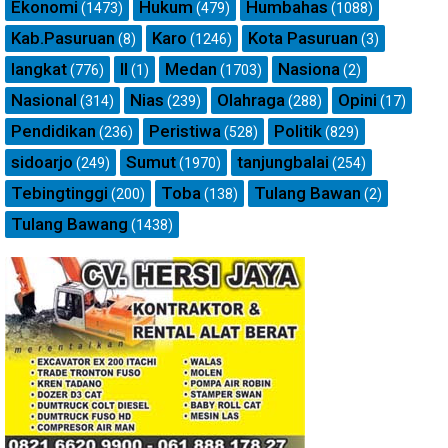
Ekonomi
Hukum
Humbahas
(1473)
(479)
(1088)
Kab.Pasuruan
Karo
Kota Pasuruan
(8)
(1246)
(3)
langkat
ll
Medan
Nasiona
(776)
(1)
(1703)
(2)
Nasional
Nias
Olahraga
Opini
(314)
(239)
(288)
(17)
Pendidikan
Peristiwa
Politik
(236)
(528)
(829)
sidoarjo
Sumut
tanjungbalai
(249)
(1970)
(254)
Tebingtinggi
Toba
Tulang Bawan
(200)
(138)
(2)
Tulang Bawang
(1438)