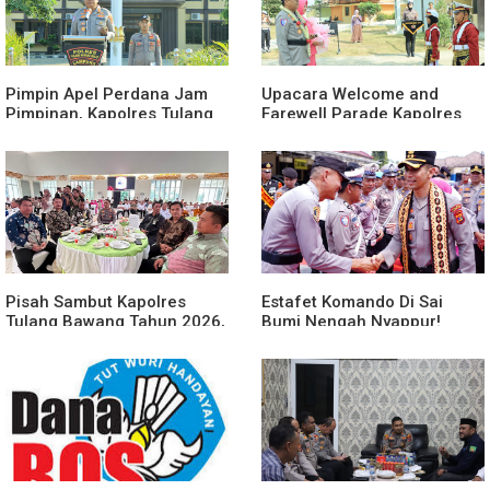
Pimpin Apel Perdana Jam
Upacara Welcome and
Pimpinan, Kapolres Tulang
Farewell Parade Kapolres
Bawang Barat Beri Arahan
Tulang Bawang Barat
dan Penekanan Pada
Berlangsung Khidmat
Personil
Pisah Sambut Kapolres
Estafet Komando Di Sai
Tulang Bawang Tahun 2026,
Bumi Nengah Nyappur!
Perkuat Sinergitas
Prosesi Farewell Parade
Forkopimda untuk Menjaga
Dan Penyerahan Tunggul
Stabilitas Daerah
Kesatuan Polres Tulang
Bawang Berlangsung
Spektakuler