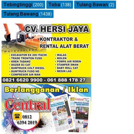
Tebingtinggi
Toba
Tulang Bawan
(200)
(138)
(2)
Tulang Bawang
(1438)