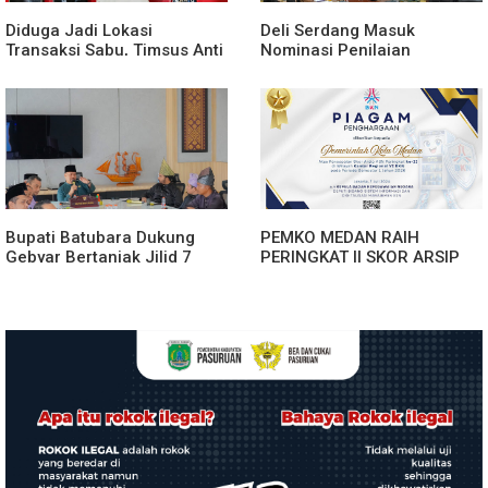
Diduga Jadi Lokasi
Deli Serdang Masuk
Transaksi Sabu, Timsus Anti
Nominasi Penilaian
Narkoba Polres Asahan
Implementasi Program 3
Amankan Seorang Pria
Juta Rumah Regional
dengan Barang Bukti 63,67
Sumatera
Gram Sabu
Bupati Batubara Dukung
PEMKO MEDAN RAIH
Gebyar Bertanjak Jilid 7
PERINGKAT II SKOR ARSIP
Tahun 2026
ASN WILAYAH KANREG VI
BKN