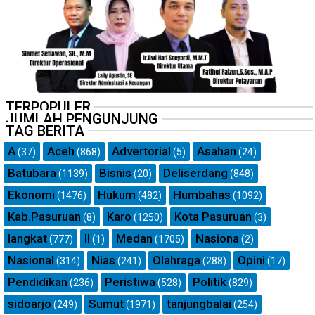
TERPOPULER
JUMLAH PENGUNJUNG
TAG BERITA
A
Aceh
Advertorial
Asahan
(37)
(868)
(5)
(24)
Batubara
Bisnis
Deliserdang
(1139)
(20)
(848)
Ekonomi
Hukum
Humbahas
(1476)
(482)
(1092)
Kab.Pasuruan
Karo
Kota Pasuruan
(8)
(1250)
(3)
langkat
ll
Medan
Nasiona
(777)
(1)
(1705)
(2)
Nasional
Nias
Olahraga
Opini
(314)
(241)
(288)
(17)
Pendidikan
Peristiwa
Politik
(236)
(528)
(829)
sidoarjo
Sumut
tanjungbalai
(249)
(1971)
(254)