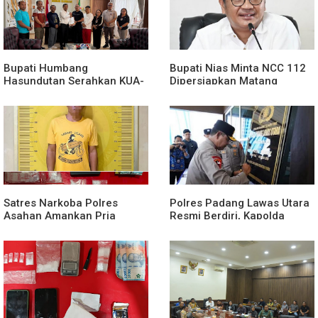
Bupati Humbang
Bupati Nias Minta NCC 112
Hasundutan Serahkan KUA-
Dipersiapkan Matang
PPAS Perubahan APBD
Sebelum Launching
Tahun Anggaran 2026.
Satres Narkoba Polres
Polres Padang Lawas Utara
Asahan Amankan Pria
Resmi Berdiri, Kapolda
Tersangka Pelaku Pengedar
Sumut Tekankan Pelayanan
Dugaan Sabu, Sita 19,60
Humanis dan Penambahan
Gram Barang Bukti
Personel