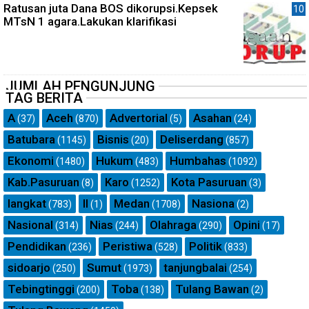
Ratusan juta Dana BOS dikorupsi.Kepsek
MTsN 1 agara.Lakukan klarifikasi
JUMLAH PENGUNJUNG
TAG BERITA
A
Aceh
Advertorial
Asahan
(37)
(870)
(5)
(24)
Batubara
Bisnis
Deliserdang
(1145)
(20)
(857)
Ekonomi
Hukum
Humbahas
(1480)
(483)
(1092)
Kab.Pasuruan
Karo
Kota Pasuruan
(8)
(1252)
(3)
langkat
ll
Medan
Nasiona
(783)
(1)
(1708)
(2)
Nasional
Nias
Olahraga
Opini
(314)
(244)
(290)
(17)
Pendidikan
Peristiwa
Politik
(236)
(528)
(833)
sidoarjo
Sumut
tanjungbalai
(250)
(1973)
(254)
Tebingtinggi
Toba
Tulang Bawan
(200)
(138)
(2)