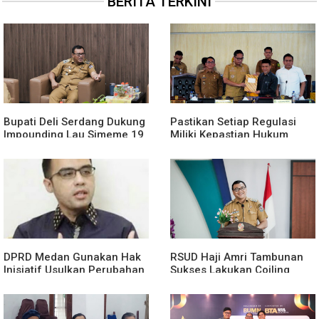
BERITA TERKINI
Bupati Deli Serdang Dukung
Pastikan Setiap Regulasi
Impounding Lau Simeme 19
Miliki Kepastian Hukum
Agustus, Harapkan Manfaat
Yang Kuat, Wali Kota Medan
Segera Dirasakan
Dorong Pencabutan Perda
Lembaga Kemasyarakatan
DPRD Medan Gunakan Hak
RSUD Haji Amri Tambunan
Inisiatif Usulkan Perubahan
Sukses Lakukan Coiling
Perda Penanggulangan
Aneurisma Perdana
Kemiskinan