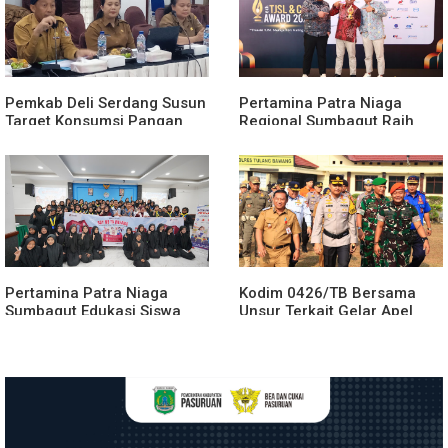
Pemkab Deli Serdang Susun
Pertamina Patra Niaga
Target Konsumsi Pangan
Regional Sumbagut Raih
Sesuai Angka Kecukupan
Predikat Platinum TSJL &
Gizi
CSR Award 2026, Bukti
Nyata Komitmen
Keberlanjutan
Pertamina Patra Niaga
Kodim 0426/TB Bersama
Sumbagut Edukasi Siswa
Unsur Terkait Gelar Apel
SMA Al-Azhar Medan
Kesiapsiagaan Karhutla
tentang Pencegahan
Tahun 2026
HIV/AIDS