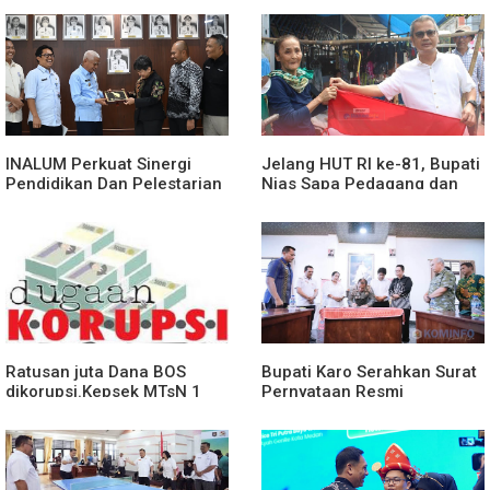
Cepat dan Humanis
INALUM Perkuat Sinergi
Jelang HUT RI ke-81, Bupati
Pendidikan Dan Pelestarian
Nias Sapa Pedagang dan
Lingkungan Dengan
Bagikan Bendera Merah
PemprovSu
Putih
Ratusan juta Dana BOS
Bupati Karo Serahkan Surat
dikorupsi.Kepsek MTsN 1
Pernyataan Resmi
agara.Lakukan klarifikasi
Penyerahan Aset RSUD
Kabanjahe