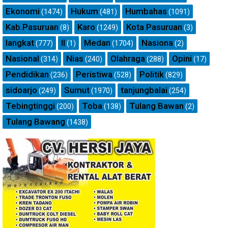
Ekonomi
Hukum
Humbahas
(1474)
(481)
(1091)
Kab.Pasuruan
Karo
Kota Pasuruan
(8)
(1249)
(3)
langkat
ll
Medan
Nasiona
(777)
(1)
(1704)
(2)
Nasional
Nias
Olahraga
Opini
(314)
(240)
(288)
(17)
Pendidikan
Peristiwa
Politik
(236)
(528)
(829)
sidoarjo
Sumut
tanjungbalai
(249)
(1970)
(254)
Tebingtinggi
Toba
Tulang Bawan
(200)
(138)
(2)
Tulang Bawang
(1438)