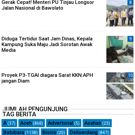
Gerak Cepat! Menteri PU Tinjau Longsor
Jalan Nasional di Bawolato
Diduga Tertidur Saat Jam Dinas, Kepala
Kampung Suka Maju Jadi Sorotan Awak
Media
Proyek P3-TGAI diagara Sarat KKN.APH
jangan Diam
JUMLAH PENGUNJUNG
TAG BERITA
A
Aceh
Advertorial
Asahan
(37)
(868)
(5)
(23)
Batubara
Bisnis
Deliserdang
(1138)
(20)
(847)