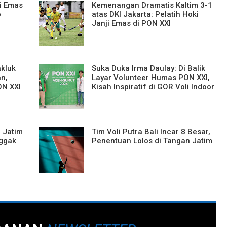
i Emas
Kemenangan Dramatis Kaltim 3-1
p
atas DKI Jakarta: Pelatih Hoki
Janji Emas di PON XXI
akluk
Suka Duka Irma Daulay: Di Balik
an,
Layar Volunteer Humas PON XXI,
ON XXI
Kisah Inspiratif di GOR Voli Indoor
 Jatim
Tim Voli Putra Bali Incar 8 Besar,
nggak
Penentuan Lolos di Tangan Jatim