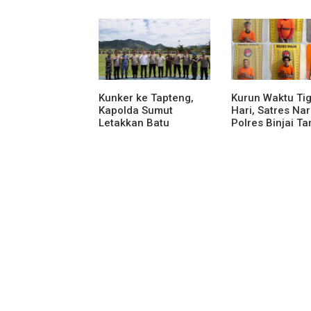
Membangun Generasi
Lembah Pujian
Muda
Kunker ke Tapteng,
Kurun Waktu Ti
Kapolda Sumut
Hari, Satres Na
Letakkan Batu
Polres Binjai T
Pertama
Lima Terduga B
Pembangunan Rusun
Narkoba
Polres Tapanuli
Tengah