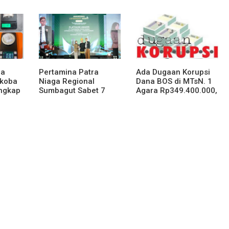
Rasulullah
Musibah Didesa
Petatal
ga
Pertamina Patra
Ada Dugaan Korupsi
rkoba
Niaga Regional
Dana BOS di MTsN. 1
angkap
Sumbagut Sabet 7
Agara Rp349.400.000,
andar
Penghargaan ISRA
Kemenag BUNGKAM
2026, Komitmen Nyata
Kontribusi untuk
Masyarakat