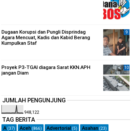
Dugaan Korupsi dan Pungli Disprindag
Agara Mencuat, Kadis dan Kabid Berang
Kumpulkan Staf
Proyek P3-TGAI diagara Sarat KKN.APH
jangan Diam
JUMLAH PENGUNJUNG
948,122
TAG BERITA
A
Aceh
Advertorial
Asahan
(37)
(866)
(5)
(23)