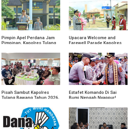
Pimpin Apel Perdana Jam
Upacara Welcome and
Pimpinan, Kapolres Tulang
Farewell Parade Kapolres
Bawang Barat Beri Arahan
Tulang Bawang Barat
dan Penekanan Pada
Berlangsung Khidmat
Personil
Pisah Sambut Kapolres
Estafet Komando Di Sai
Tulang Bawang Tahun 2026,
Bumi Nengah Nyappur!
Perkuat Sinergitas
Prosesi Farewell Parade
Forkopimda untuk Menjaga
Dan Penyerahan Tunggul
Stabilitas Daerah
Kesatuan Polres Tulang
Bawang Berlangsung
Spektakuler