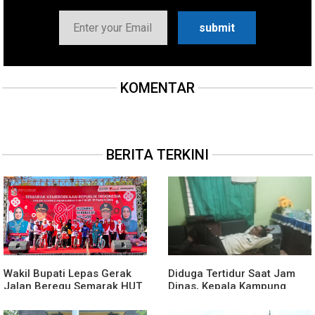
KOMENTAR
BERITA TERKINI
Wakil Bupati Lepas Gerak
Diduga Tertidur Saat Jam
Jalan Beregu Semarak HUT
Dinas, Kepala Kampung
Ke-81 Kemerdekaan RI
Suka Maju Jadi Sorotan
Awak Media