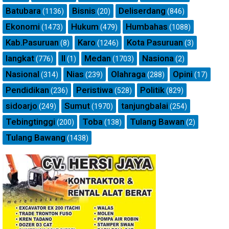
Batubara
Bisnis
Deliserdang
(1136)
(20)
(846)
Ekonomi
Hukum
Humbahas
(1473)
(479)
(1088)
Kab.Pasuruan
Karo
Kota Pasuruan
(8)
(1246)
(3)
langkat
ll
Medan
Nasiona
(776)
(1)
(1703)
(2)
Nasional
Nias
Olahraga
Opini
(314)
(239)
(288)
(17)
Pendidikan
Peristiwa
Politik
(236)
(528)
(829)
sidoarjo
Sumut
tanjungbalai
(249)
(1970)
(254)
Tebingtinggi
Toba
Tulang Bawan
(200)
(138)
(2)
Tulang Bawang
(1438)