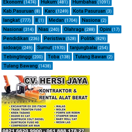
Ekonomi
Hukum
Humbahas
(1474)
(481)
(1091)
Kab.Pasuruan
Karo
Kota Pasuruan
(8)
(1249)
(3)
langkat
ll
Medan
Nasiona
(777)
(1)
(1704)
(2)
Nasional
Nias
Olahraga
Opini
(314)
(240)
(288)
(17)
Pendidikan
Peristiwa
Politik
(236)
(528)
(829)
sidoarjo
Sumut
tanjungbalai
(249)
(1970)
(254)
Tebingtinggi
Toba
Tulang Bawan
(200)
(138)
(2)
Tulang Bawang
(1438)