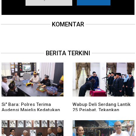
KOMENTAR
BERITA TERKINI
Si" Bara: Polres Terima
Wabup Deli Serdang Lantik
Audensi Majelis Kedatukan
25 Pejabat, Tekankan
Melayu Batubara
Pelayanan Publik yang
Cepat dan Humanis