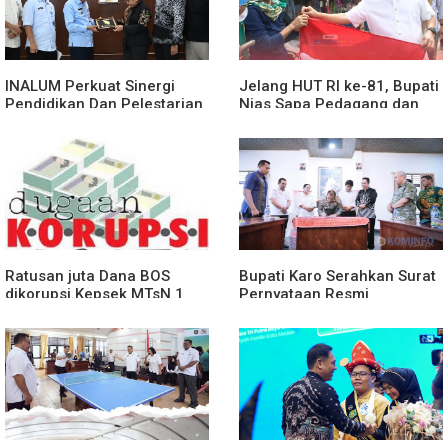
INALUM Perkuat Sinergi
Jelang HUT RI ke-81, Bupati
Pendidikan Dan Pelestarian
Nias Sapa Pedagang dan
Lingkungan Dengan
Bagikan Bendera Merah
PemprovSu
Putih
Ratusan juta Dana BOS
Bupati Karo Serahkan Surat
dikorupsi.Kepsek MTsN 1
Pernyataan Resmi
agara.Lakukan klarifikasi
Penyerahan Aset RSUD
Kabanjahe