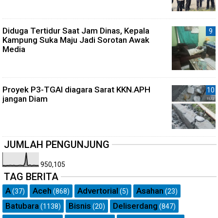
Diduga Tertidur Saat Jam Dinas, Kepala
Kampung Suka Maju Jadi Sorotan Awak
Media
Proyek P3-TGAI diagara Sarat KKN.APH
jangan Diam
JUMLAH PENGUNJUNG
950,105
TAG BERITA
A
Aceh
Advertorial
Asahan
(37)
(868)
(5)
(23)
Batubara
Bisnis
Deliserdang
(1138)
(20)
(847)