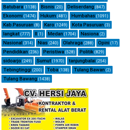
Batubara
Bisnis
Deliserdang
(1138)
(20)
(847)
Ekonomi
Hukum
Humbahas
(1474)
(481)
(1091)
Kab.Pasuruan
Karo
Kota Pasuruan
(8)
(1249)
(3)
langkat
ll
Medan
Nasiona
(777)
(1)
(1704)
(2)
Nasional
Nias
Olahraga
Opini
(314)
(240)
(288)
(17)
Pendidikan
Peristiwa
Politik
(236)
(528)
(829)
sidoarjo
Sumut
tanjungbalai
(249)
(1970)
(254)
Tebingtinggi
Toba
Tulang Bawan
(200)
(138)
(2)
Tulang Bawang
(1438)