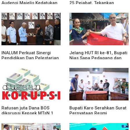
Audensi Majelis Kedatukan
25 Pejabat, Tekankan
Melayu Batubara
Pelayanan Publik yang
Cepat dan Humanis
INALUM Perkuat Sinergi
Jelang HUT RI ke-81, Bupati
Pendidikan Dan Pelestarian
Nias Sapa Pedagang dan
Lingkungan Dengan
Bagikan Bendera Merah
PemprovSu
Putih
Ratusan juta Dana BOS
Bupati Karo Serahkan Surat
dikorupsi.Kepsek MTsN 1
Pernyataan Resmi
agara.Lakukan klarifikasi
Penyerahan Aset RSUD
Kabanjahe