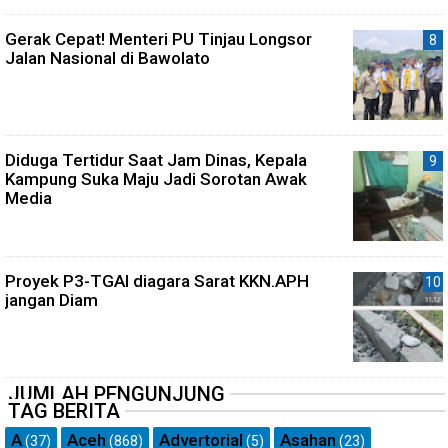
Gerak Cepat! Menteri PU Tinjau Longsor
Jalan Nasional di Bawolato
Diduga Tertidur Saat Jam Dinas, Kepala
Kampung Suka Maju Jadi Sorotan Awak
Media
Proyek P3-TGAI diagara Sarat KKN.APH
jangan Diam
JUMLAH PENGUNJUNG
TAG BERITA
A
Aceh
Advertorial
Asahan
(37)
(868)
(5)
(23)